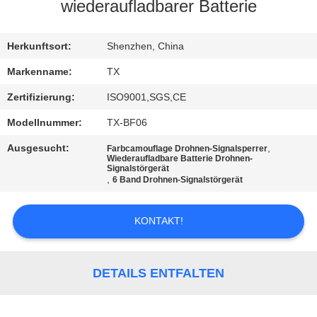
wiederaufladbarer Batterie
TRETEN
SIE
Herkunftsort:
Shenzhen, China
MIT
Markenname:
TX
UNS
Zertifizierung:
ISO9001,SGS,CE
IN
Modellnummer:
TX-BF06
VERBINDUNG
Ausgesucht:
,
Farbcamouflage Drohnen-Signalsperrer
Wiederaufladbare Batterie Drohnen-
Signalstörgerät
,
6 Band Drohnen-Signalstörgerät
NACHRICHTEN
KONTAKT!
BLOG
FORDERN
DETAILS ENTFALTEN
SIE EIN