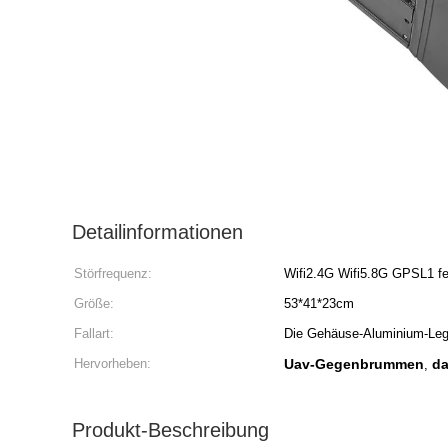
Detailinformationen
Störfrequenz:
Wifi2.4G Wifi5.8G GPSL1 fe
Größe:
53*41*23cm
Fallart:
Die Gehäuse-Aluminium-Leg
Hervorheben:
Uav-Gegenbrummen
da
,
Produkt-Beschreibung