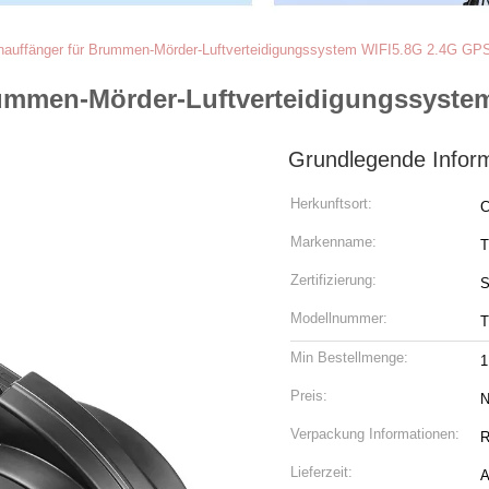
nauffänger für Brummen-Mörder-Luftverteidigungssystem WIFI5.8G 2.4G GP
rummen-Mörder-Luftverteidigungssyste
Grundlegende Infor
Herkunftsort:
C
Markenname:
T
Zertifizierung:
S
Modellnummer:
T
Min Bestellmenge:
1
Preis:
N
Verpackung Informationen:
R
Lieferzeit:
A