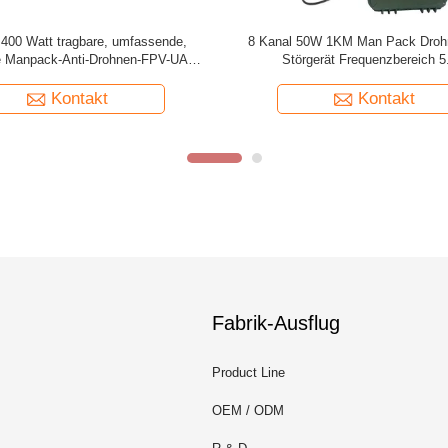
nungsfarbe 6 Band Manpack
20 kg Bruttogewicht Fernbedienun
gnalstörger mit wiederaufladbarer
Generator für Umgebungstemp
Batterie
-35oC/50oC
Kontakt
Kontakt
Fabrik-Ausflug
Product Line
OEM / ODM