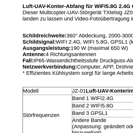
Luft-UAV-Konter-Abfang für WIFI5.8G 2.4G
Dieser Multicopter-UAV-Störgerät TXtelsig J
landen zu lassen und Video-Fotoübertragung 
Schildreichweite:
360° Abdeckung, 2000-300
Schildsignal:
WIFI 2.4G, WIFI 5.8G, GPSL1 (k
Ausgangsleistung:
190 W (maximal 650 W)
Antenne:
4 Richtungsantennen
Fall:
IP65-Wasserdichtheitsstufe Druckguss-Al
Netzwerkverbindung:
Computer, APP, Drohn
* Effizientes Kühlsystem sorgt für lange Arbeit
Modell
JZ-01
Luft-UAV-Konterin
Band 1 WIFI2.4G
Band 2 WIFI5.8G
Band 3 GPSL1
Störfrequenzen
Andere Bande
(Anpassung: geändert od
hinzugefügt)