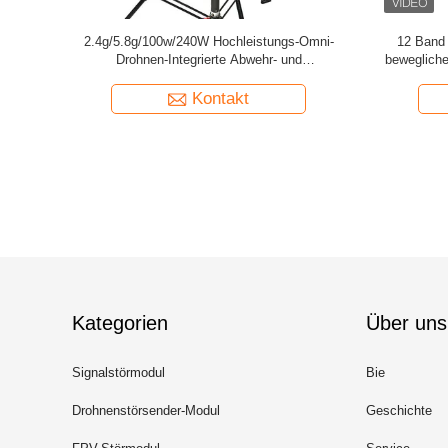
000 Anti-
UAV-Drohnensignal-Störsender-Blocker mit
Tar
m-UAV für
großer Reichweite für den Computeranschluss
Drohnensi
im Freien für Öldepots
Kontakt
Kategorien
Über uns
Signalstörmodul
Bie
Drohnenstörsender-Modul
Geschichte