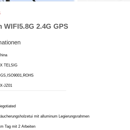
S
m WIFI5.8G 2.4G GPS
mationen
hina
X TELSIG
GS,ISO9001,ROHS
X-JZ01
egotiated
äucherungsholzetui mit alluminum Legierungsrahmen
m Tag mit 2 Arbeiten