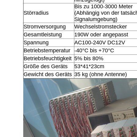
Bis zu 1000-3000 Meter
Störradius
(Abhängig von der tatsäc
Signalumgebung)
Stromversorgung
Wechselstromstecker
Gesamtleistung
190W oder angepasst
Spannung
AC100-240V DC12V
Betriebstemperatur
-40°C bis +70°C
Betriebsfeuchtigkeit
5% bis 80%
Größe des Geräts
53*41*23cm
Gewicht des Geräts
35 kg (ohne Antenne)