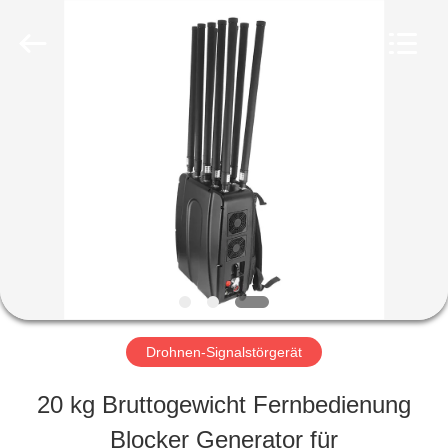
2026
Amplifier
module.
All
Rights
Reserved.
HAUS
PRODUKTE
ÜBER
UNS
Drohnen-Signalstörgerät
FABRIK-
20 kg Bruttogewicht Fernbedienung
AUSFLUG
Blocker Generator für