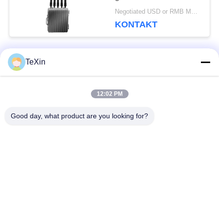
den
Negotiated USD or RMB MOQ:1
Computeranschluss im
KONTAKT
Freien für Öldepots
TeXin
Beliebte Kategorien
Alle
12:02 PM
Drohnenstörsender-
Signalstörmodul
Modul
Good day, what product are you looking for?
FPV-Störmodul
Rf-Endverstärker
Breitbandendverstärker
Einrichtungenverstärker
Zwei-Wege-
Drohnen-
Verstärker
Signalstörgerät