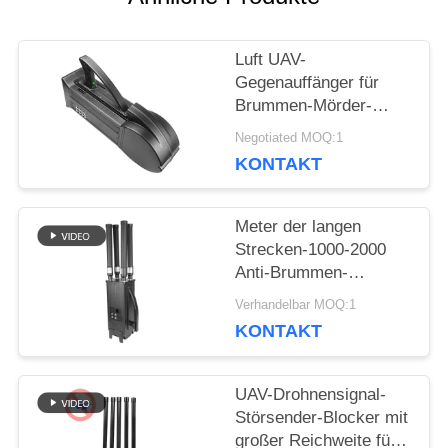
BLOG
Luft UAV-
Gegenauffänger für
FORDERN
Brummen-Mörder-
Luftverteidigungssystem
SIE EIN
Negotiated MOQ:1
WIFI5.8G 2.4G GPS
KONTAKT
ZITAT
Meter der langen
Strecken-1000-2000
SITEMAP
Anti-Brummen-
Störsender UAV-
Verhandelbar MOQ:1
System-UAV für
PRIVACY
KONTAKT
Mavic3 Mavic2
POLICY
UAV-Drohnensignal-
Störsender-Blocker mit
großer Reichweite für