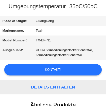
Umgebungstemperatur -35oC/50oC
QUALITÄTSKONTROLLE
Place of Origin:
GuangDong
TRETEN
Markenname:
Texin
SIE
Model Number:
TX-BF-N1
MIT
Ausgesucht:
,
20 Kilo Fernbedienungsblocker Generator
UNS
Fernbedienungsblocker Generator
IN
KONTAKT!
VERBINDUNG
DETAILS ENTFALTEN
NACHRICHTEN
Ähnliche Produkte