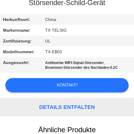
Störsender-Schild-Gerät
TRETEN
SIE
Herkunftsort:
China
MIT
Markenname:
TX TELSIG
UNS
Zertifizierung:
UL
IN
Modellnummer:
TX-EB01
VERBINDUNG
Ausgesucht:
,
Antibombe WIFI-Signal-Störsender
Brummen-Störsender des Nachladen-0.2C
NACHRICHTEN
KONTAKT!
BLOG
DETAILS ENTFALTEN
FORDERN
SIE EIN
Ähnliche Produkte