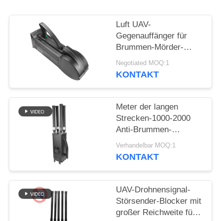
ZITAT
Luft UAV-
SITEMAP
Gegenauffänger für
Brummen-Mörder-
Luftverteidigungssystem
PRIVACY
Negotiated MOQ:1
WIFI5.8G 2.4G GPS
KONTAKT
POLICY
Meter der langen
Strecken-1000-2000
Anti-Brummen-
Störsender UAV-
Verhandelbar MOQ:1
System-UAV für
KONTAKT
Mavic3 Mavic2
UAV-Drohnensignal-
Störsender-Blocker mit
großer Reichweite für