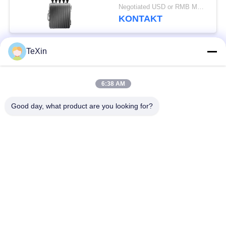
den
Negotiated USD or RMB MOQ:1
Computeranschluss im
KONTAKT
Freien für Öldepots
TeXin
Beliebte Kategorien
Alle
6:38 AM
Drohnenstörsender-
Signalstörmodul
Modul
Good day, what product are you looking for?
FPV-Störmodul
Rf-Endverstärker
Breitbandendverstärker
Einrichtungenverstärker
Zwei-Wege-
Drohnen-
Verstärker
Signalstörgerät