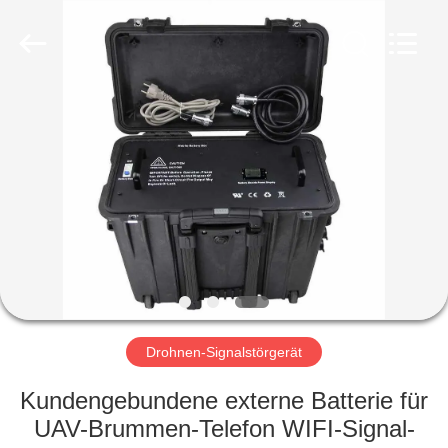
Amplifier
module.
All
Rights
Reserved.
HAUS
PRODUKTE
ÜBER
UNS
FABRIK-
AUSFLUG
Drohnen-Signalstörgerät
Kundengebundene externe Batterie für
QUALITÄTSKONTROLLE
UAV-Brummen-Telefon WIFI-Signal-