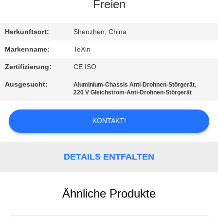
Freien
TRETEN
SIE
Herkunftsort:
Shenzhen, China
MIT
Markenname:
TeXin
UNS
Zertifizierung:
CE ISO
IN
Ausgesucht:
,
Aluminium-Chassis Anti-Drohnen-Störgerät
220 V Gleichstrom-Anti-Drohnen-Störgerät
VERBINDUNG
KONTAKT!
NACHRICHTEN
DETAILS ENTFALTEN
BLOG
FORDERN
Ähnliche Produkte
SIE EIN