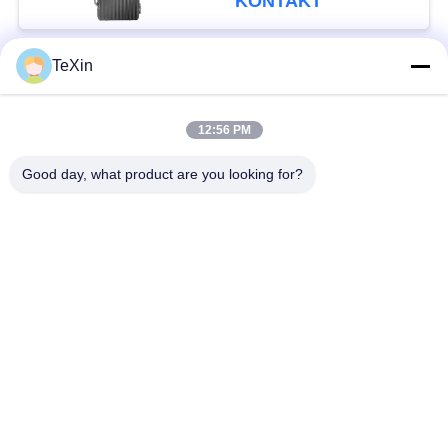
KONTAKT
Freien für Öldepots
TeXin
Beliebte Kategorien
Alle
12:56 PM
Drohnenstörsender-
Signalstörmodul
Modul
Good day, what product are you looking for?
FPV-Störmodul
Rf-Endverstärker
Breitbandendverstärker
Einrichtungenverstärker
Zwei-Wege-
Drohnen-
Verstärker
Signalstörgerät