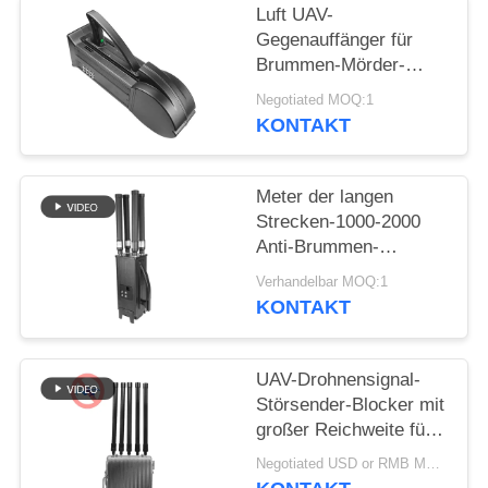
ZITAT
Luft UAV-
Gegenauffänger für
Brummen-Mörder-
SITEMAP
Luftverteidigungssystem
Negotiated MOQ:1
WIFI5.8G 2.4G GPS
KONTAKT
PRIVACY
POLICY
Meter der langen
Strecken-1000-2000
Anti-Brummen-
Störsender UAV-
Verhandelbar MOQ:1
System-UAV für
KONTAKT
Mavic3 Mavic2
UAV-Drohnensignal-
Störsender-Blocker mit
großer Reichweite für
den
Negotiated USD or RMB MOQ:1
Computeranschluss im