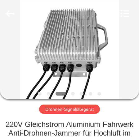
Amplifier
module.
All
Rights
Reserved.
HAUS
PRODUKTE
ÜBER
UNS
FABRIK-
AUSFLUG
Drohnen-Signalstörgerät
220V Gleichstrom Aluminium-Fahrwerk
QUALITÄTSKONTROLLE
Anti-Drohnen-Jammer für Hochluft im