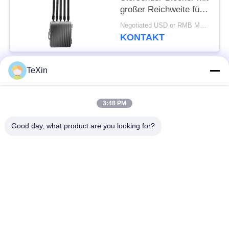
großer Reichweite für
den
Negotiated USD or RMB MOQ:1
Computeranschluss im
KONTAKT
Freien für Öldepots
TeXin
Beliebte Kategorien
Alle
3:48 PM
Drohnenstörsender-
Signalstörmodul
Modul
Good day, what product are you looking for?
FPV-Störmodul
Rf-Endverstärker
Breitbandendverstärker
Einrichtungenverstärker
Zwei-Wege-
Drohnen-