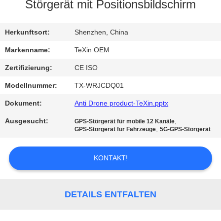
Störgerät mit Positionsbildschirm
TRETEN
SIE
Herkunftsort:
Shenzhen, China
MIT
Markenname:
TeXin OEM
UNS
Zertifizierung:
CE ISO
IN
Modellnummer:
TX-WRJCDQ01
VERBINDUNG
Dokument:
Anti Drone product-TeXin.pptx
Ausgesucht:
,
GPS-Störgerät für mobile 12 Kanäle
NACHRICHTEN
,
GPS-Störgerät für Fahrzeuge
5G-GPS-Störgerät
KONTAKT!
BLOG
FORDERN
DETAILS ENTFALTEN
SIE EIN