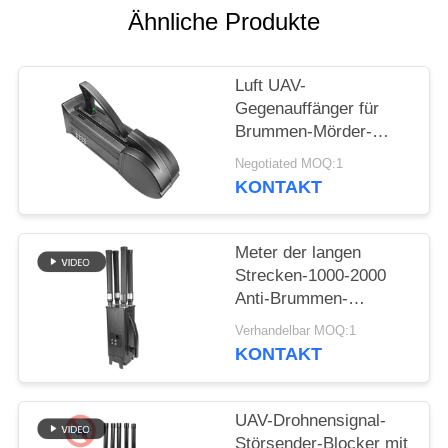
ZITAT
Ähnliche Produkte
SITEMAP
Luft UAV-
Gegenauffänger für
PRIVACY
Brummen-Mörder-
Luftverteidigungssystem
POLICY
Negotiated MOQ:1
WIFI5.8G 2.4G GPS
KONTAKT
Meter der langen
Strecken-1000-2000
Anti-Brummen-
Störsender UAV-
Verhandelbar MOQ:1
System-UAV für
KONTAKT
Mavic3 Mavic2
UAV-Drohnensignal-
Störsender-Blocker mit