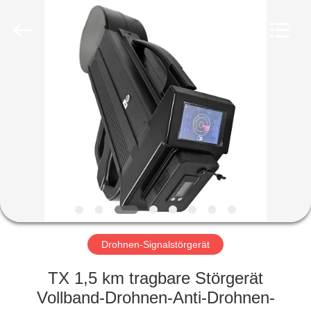
Amplifier
module.
All
Rights
Reserved.
HAUS
PRODUKTE
ÜBER
UNS
FABRIK-
AUSFLUG
Drohnen-Signalstörgerät
TX 1,5 km tragbare Störgerät
QUALITÄTSKONTROLLE
Vollband-Drohnen-Anti-Drohnen-