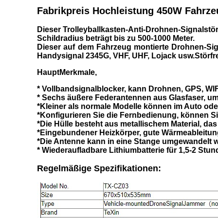
Fabrikpreis Hochleistung 450W Fahrzeu
Dieser Trolleyballkasten-Anti-Drohnen-Signalstör
Schildradius beträgt bis zu 500-1000 Meter.
Dieser auf dem Fahrzeug montierte Drohnen-Sig
Handysignal 2345G, VHF, UHF, Lojack usw.Störfre
Haupt
Merkmale,
* Vollbandsignalblocker, kann Drohnen, GPS, WIF
* Sechs äußere Federantennen aus Glasfaser, 
*Kleiner als normale Modelle können im Auto ode
*Konfigurieren Sie die Fernbedienung, können Si
*Die Hülle besteht aus metallischem Material, das 
*Eingebundener Heizkörper, gute Wärmeableitun
*Die Antenne kann in eine Stange umgewandelt we
* Wiederaufladbare Lithiumbatterie für 1,5-2 Stu
Regelmäßige Spezifikationen: