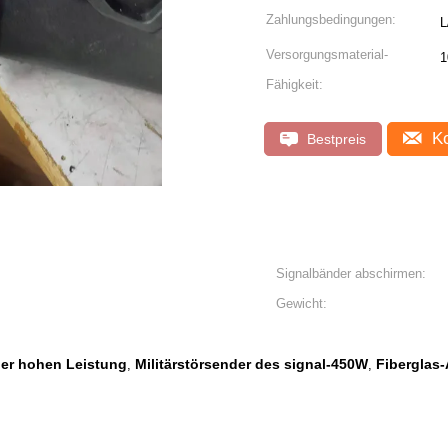
Zahlungsbedingungen:
L
Versorgungsmaterial-
1
Fähigkeit:
Ko
Bestpreis
Signalbänder abschirmen:
Gewicht:
er hohen Leistung
Militärstörsender des signal-450W
Fiberglas-
,
,