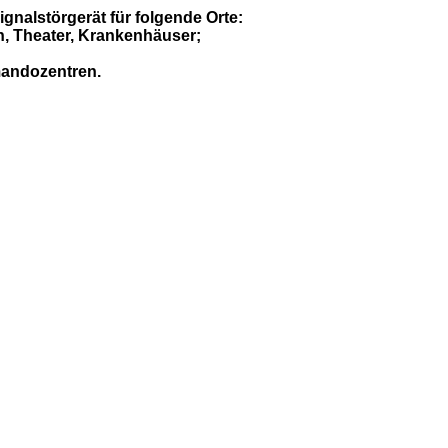
gnalstörgerät für folgende Orte:
n, Theater, Krankenhäuser;
mmandozentren.