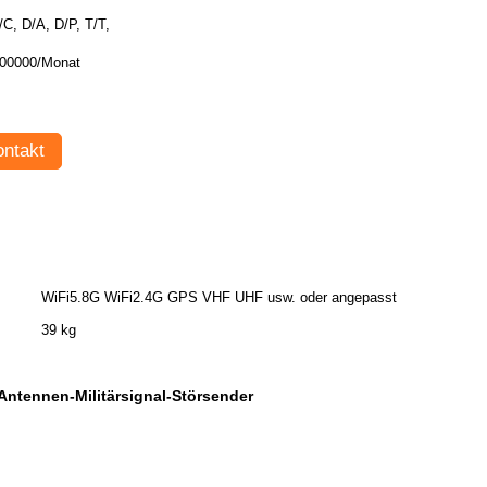
/C, D/A, D/P, T/T,
00000/Monat
ntakt
WiFi5.8G WiFi2.4G GPS VHF UHF usw. oder angepasst
39 kg
Antennen-Militärsignal-Störsender