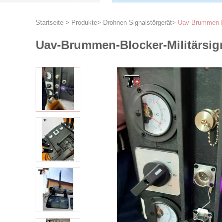
Startseite
>
Produkte
>
Drohnen-Signalstörgerät
>
Uav-Brummen-Bl
Uav-Brummen-Blocker-Militärsig