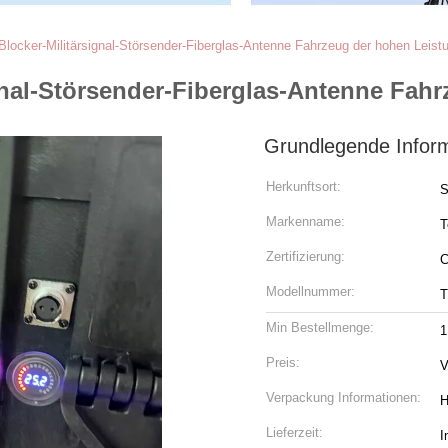
ocker-Militärsignal-Störsender-Fiberglas-Antenne Fahrzeug der hohen Leis
nal-Störsender-Fiberglas-Antenne Fah
Grundlegende Infor
Herkunftsort:
S
Markenname:
T
Zertifizierung:
C
Modellnummer:
T
Min Bestellmenge:
1
Preis:
V
Verpackung Informationen:
H
Lieferzeit:
I