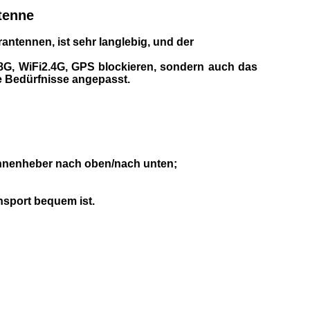
tenne
antennen, ist sehr langlebig, und der
8G, WiFi2.4G, GPS blockieren, sondern auch das
he Bedürfnisse angepasst.
tennenheber nach oben/nach unten;
nsport bequem ist.