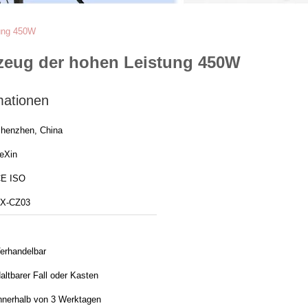
tung 450W
rzeug der hohen Leistung 450W
mationen
henzhen, China
eXin
E ISO
X-CZ03
erhandelbar
altbarer Fall oder Kasten
nnerhalb von 3 Werktagen