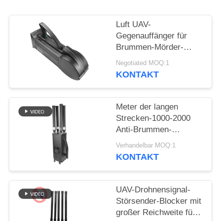
ZITAT
Luft UAV-
SITEMAP
Gegenauffänger für
Brummen-Mörder-
Luftverteidigungssystem
PRIVACY
Negotiated MOQ:1
WIFI5.8G 2.4G GPS
KONTAKT
POLICY
Meter der langen
Strecken-1000-2000
Anti-Brummen-
Störsender UAV-
Verhandelbar MOQ:1
System-UAV für
KONTAKT
Mavic3 Mavic2
UAV-Drohnensignal-
Störsender-Blocker mit
großer Reichweite für