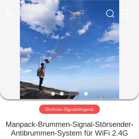
Amplifier
module.
All
Rights
Reserved.
HAUS
PRODUKTE
ÜBER
UNS
FABRIK-
AUSFLUG
Drohnen-Signalstörgerät
Manpack-Brummen-Signal-Störsender-
QUALITÄTSKONTROLLE
Antibrummen-System für WiFi 2.4G