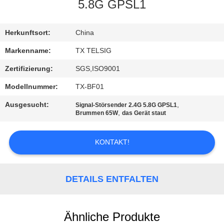
5.8G GPSL1
TRETEN
SIE
Herkunftsort:
China
MIT
Markenname:
TX TELSIG
UNS
Zertifizierung:
SGS,ISO9001
IN
Modellnummer:
TX-BF01
VERBINDUNG
Ausgesucht:
,
Signal-Störsender 2.4G 5.8G GPSL1
,
Brummen 65W
das Gerät staut
NACHRICHTEN
KONTAKT!
BLOG
DETAILS ENTFALTEN
FORDERN
SIE EIN
Ähnliche Produkte