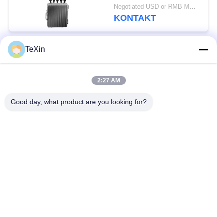
den
Negotiated USD or RMB MOQ:1
Computeranschluss im
KONTAKT
Freien für Öldepots
TeXin
Beliebte Kategorien
Alle
2:27 AM
Drohnenstörsender-
Signalstörmodul
Modul
Good day, what product are you looking for?
FPV-Störmodul
Rf-Endverstärker
Breitbandendverstärker
Einrichtungenverstärker
Zwei-Wege-
Drohnen-
Verstärker
Signalstörgerät