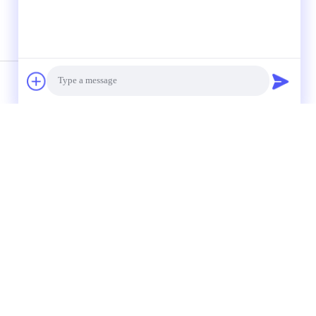
Photo
Video Call
den
Audio Call