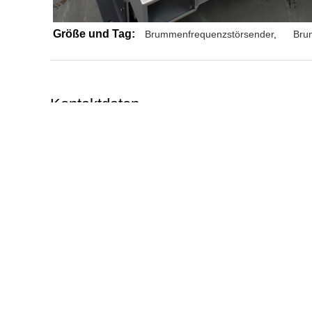
Größe und Tag:
Brummenfrequenzstörsender
,
Bru
Kontaktdaten
TeXin
WhatsApp :
+8613787832057
Mehr Drohnen-Signalstörgerät