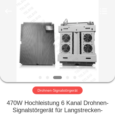
Amplifier
module.
All
Rights
Reserved.
HAUS
PRODUKTE
ÜBER
UNS
FABRIK-
AUSFLUG
Drohnen-Signalstörgerät
470W Hochleistung 6 Kanal Drohnen-
QUALITÄTSKONTROLLE
Signalstörgerät für Langstrecken-