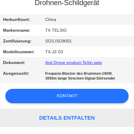
Drohnen-Schildgerät
TRETEN
SIE
Herkunftsort:
China
MIT
Markenname:
TX TELSIG
UNS
Zertifizierung:
SGS,ISO9001
IN
Modellnummer:
TX-JZ-03
VERBINDUNG
Dokument:
Anti Drone product-TeXin.pptx
Ausgesucht:
,
Frequenz-Blocker des Brummen-190W
NACHRICHTEN
3000m lange Strecken-Signal-Störsender
KONTAKT!
BLOG
FORDERN
DETAILS ENTFALTEN
SIE EIN