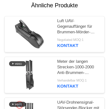
ZITAT
Ähnliche Produkte
SITEMAP
Luft UAV-
Gegenauffänger für
PRIVACY
Brummen-Mörder-
Luftverteidigungssystem
POLICY
Negotiated MOQ:1
WIFI5.8G 2.4G GPS
KONTAKT
Meter der langen
Strecken-1000-2000
Anti-Brummen-
Störsender UAV-
Verhandelbar MOQ:1
System-UAV für
KONTAKT
Mavic3 Mavic2
UAV-Drohnensignal-
Störsender-Blocker mit