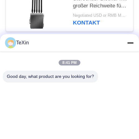
großer Reichweite für
den
Negotiated USD or RMB MOQ:1
Computeranschluss im
KONTAKT
Freien für Öldepots
TeXin
Beliebte Kategorien
Alle
8:41 PM
Drohnenstörsender-
Signalstörmodul
Modul
Good day, what product are you looking for?
FPV-Störmodul
Rf-Endverstärker
Breitbandendverstärker
Einrichtungenverstärker
Zwei-Wege-
Drohnen-