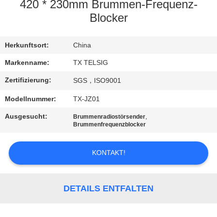
420 * 230mm Brummen-Frequenz-
TRETEN
Blocker
SIE
Herkunftsort:
China
MIT
UNS
Markenname:
TX TELSIG
IN
Zertifizierung:
SGS，ISO9001
VERBINDUNG
Modellnummer:
TX-JZ01
Ausgesucht:
,
Brummenradiostörsender
NACHRICHTEN
Brummenfrequenzblocker
KONTAKT!
BLOG
FORDERN
DETAILS ENTFALTEN
SIE EIN