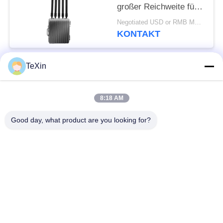
großer Reichweite für
den
Negotiated USD or RMB MOQ:1
Computeranschluss im
KONTAKT
Freien für Öldepots
TeXin
Beliebte Kategorien
Alle
8:18 AM
Drohnenstörsender-
Signalstörmodul
Modul
Good day, what product are you looking for?
FPV-Störmodul
Rf-Endverstärker
Breitbandendverstärker
Einrichtungenverstärker
Zwei-Wege-
Drohnen-
Verstärker
Signalstörgerät