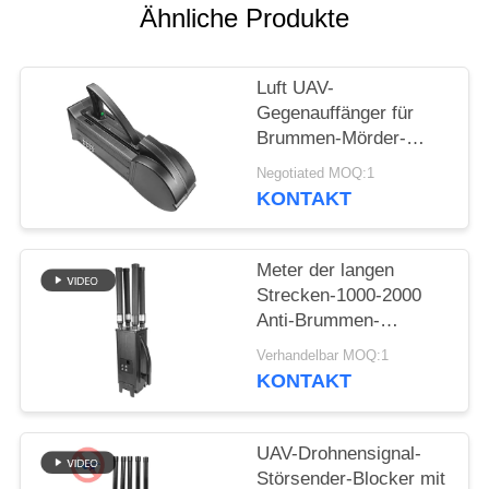
ZITAT
Ähnliche Produkte
SITEMAP
Luft UAV-
Gegenauffänger für
Brummen-Mörder-
PRIVACY
Luftverteidigungssystem
Negotiated MOQ:1
POLICY
WIFI5.8G 2.4G GPS
KONTAKT
Meter der langen
Strecken-1000-2000
Anti-Brummen-
Störsender UAV-
Verhandelbar MOQ:1
System-UAV für
KONTAKT
Mavic3 Mavic2
UAV-Drohnensignal-
Störsender-Blocker mit