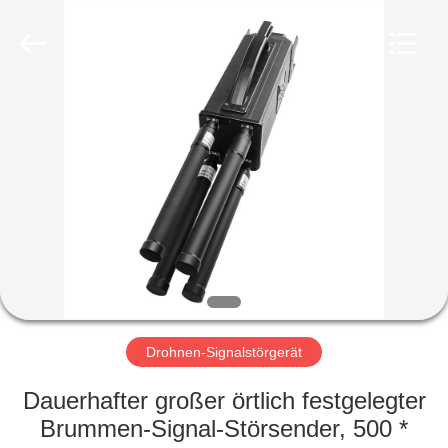
Amplifier
module.
All
Rights
Reserved.
HAUS
PRODUKTE
ÜBER
UNS
FABRIK-
AUSFLUG
Drohnen-Signalstörgerät
Dauerhafter großer örtlich festgelegter
QUALITÄTSKONTROLLE
Brummen-Signal-Störsender, 500 *