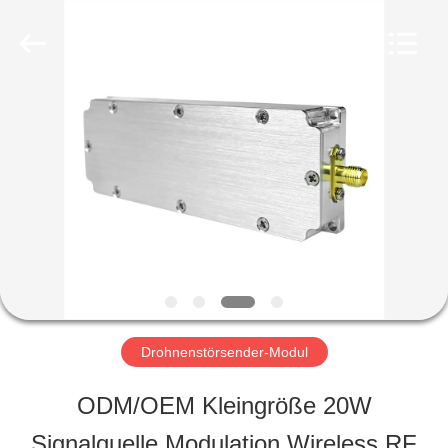
2026
Amplifier
module.
All
Rights
Reserved.
HAUS
PRODUKTE
ÜBER
UNS
Drohnenstörsender-Modul
FABRIK-
ODM/OEM Kleingröße 20W
AUSFLUG
Signalquelle Modulation Wireless RF