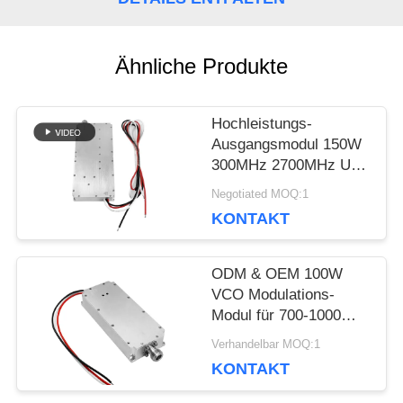
BLOG
Ähnliche Produkte
FORDERN
Hochleistungs-
Ausgangsmodul 150W
SIE EIN
300MHz 2700MHz UAV
FPV-Block-Jammer
ZITAT
Negotiated MOQ:1
KONTAKT
SITEMAP
ODM & OEM 100W
VCO Modulations-
Modul für 700-1000
PRIVACY
MHz Anti-Drohnen-
Verhandelbar MOQ:1
FPV-Störsender zum
POLICY
KONTAKT
Schutz der Sicherheit