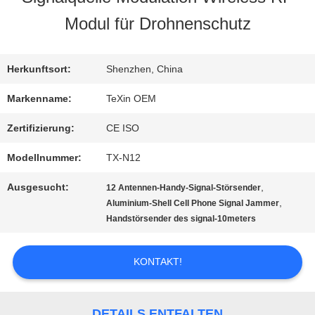
Modul für Drohnenschutz
QUALITÄTSKONTROLLE
Herkunftsort:
Shenzhen, China
TRETEN
Markenname:
TeXin OEM
SIE
Zertifizierung:
CE ISO
MIT
Modellnummer:
TX-N12
UNS
Ausgesucht:
,
12 Antennen-Handy-Signal-Störsender
,
Aluminium-Shell Cell Phone Signal Jammer
IN
Handstörsender des signal-10meters
VERBINDUNG
KONTAKT!
NACHRICHTEN
DETAILS ENTFALTEN