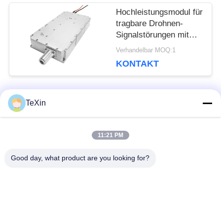
Hochleistungsmodul für
tragbare Drohnen-
Signalstörungen mit
200 Watt WLAN 5.2
Verhandelbar MOQ:1
GHz 5.8 GHz
KONTAKT
TeXin
Beliebte Kategorien
Alle
11:21 PM
Drohnenstörsender-
Signalstörmodul
Modul
Good day, what product are you looking for?
FPV-Störmodul
Rf-Endverstärker
Breitbandendverstärker
Einrichtungenverstärker