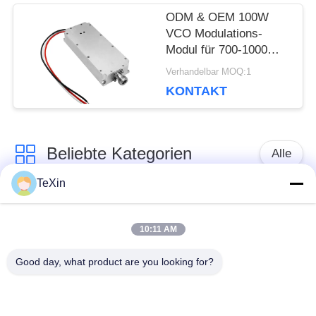
ODM & OEM 100W
VCO Modulations-
Modul für 700-1000
MHz Anti-Drohnen-
Verhandelbar MOQ:1
FPV-Störsender zum
KONTAKT
Schutz der Sicherheit
Beliebte Kategorien
Alle
TeXin
Drohnenstörsender-
Signalstörmodul
Modul
10:11 AM
Good day, what product are you looking for?
FPV-Störmodul
Rf-Endverstärker
Breitbandendverstärker
Einrichtungenverstärker