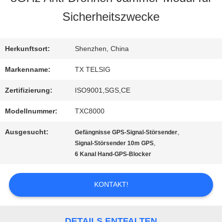
Sicherheitszwecke
QUALITÄTSKONTROLLE
Herkunftsort:
Shenzhen, China
TRETEN
Markenname:
TX TELSIG
SIE
Zertifizierung:
ISO9001,SGS,CE
MIT
Modellnummer:
TXC8000
UNS
Ausgesucht:
,
Gefängnisse GPS-Signal-Störsender
,
Signal-Störsender 10m GPS
IN
6 Kanal Hand-GPS-Blocker
VERBINDUNG
KONTAKT!
NACHRICHTEN
DETAILS ENTFALTEN