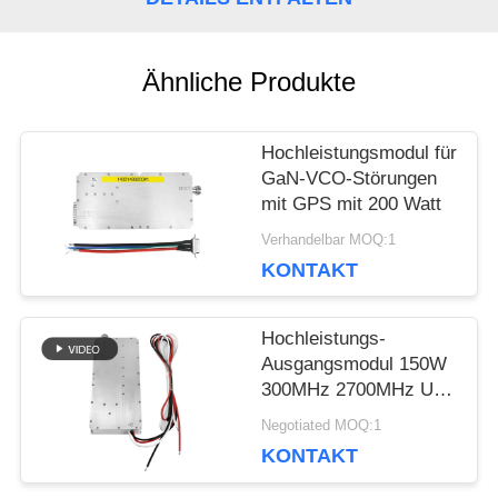
BLOG
Ähnliche Produkte
FORDERN
Hochleistungsmodul für
GaN-VCO-Störungen
SIE EIN
mit GPS mit 200 Watt
ZITAT
Verhandelbar MOQ:1
KONTAKT
SITEMAP
Hochleistungs-
Ausgangsmodul 150W
300MHz 2700MHz UAV
PRIVACY
FPV-Block-Jammer
Negotiated MOQ:1
POLICY
KONTAKT