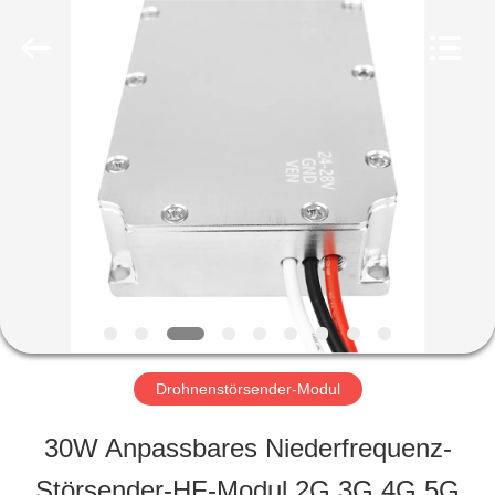
2026
Amplifier
module.
All
Rights
Reserved.
HAUS
PRODUKTE
ÜBER
UNS
Drohnenstörsender-Modul
FABRIK-
30W Anpassbares Niederfrequenz-
AUSFLUG
Störsender-HF-Modul 2G 3G 4G 5G