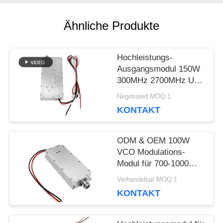
Ähnliche Produkte
BLOG
Hochleistungs-
FORDERN
Ausgangsmodul 150W
300MHz 2700MHz UAV
SIE EIN
FPV-Block-Jammer
Negotiated MOQ:1
ZITAT
KONTAKT
ODM & OEM 100W
SITEMAP
VCO Modulations-
Modul für 700-1000
MHz Anti-Drohnen-
PRIVACY
Verhandelbar MOQ:1
FPV-Störsender zum
KONTAKT
Schutz der Sicherheit
POLICY