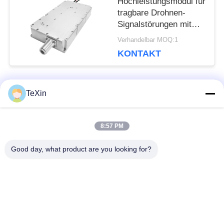
Hochleistungsmodul für
tragbare Drohnen-
Signalstörungen mit
200 Watt WLAN 5.2
Verhandelbar MOQ:1
GHz 5.8 GHz
KONTAKT
TeXin
Beliebte Kategorien
Alle
8:57 PM
Drohnenstörsender-
Signalstörmodul
Modul
Good day, what product are you looking for?
FPV-Störmodul
Rf-Endverstärker
Breitbandendverstärker
Einrichtungenverstärker