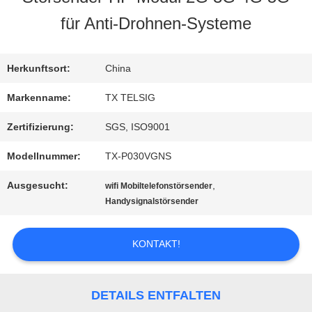
für Anti-Drohnen-Systeme
QUALITÄTSKONTROLLE
Herkunftsort:
China
TRETEN
Markenname:
TX TELSIG
SIE
Zertifizierung:
SGS, ISO9001
MIT
Modellnummer:
TX-P030VGNS
UNS
Ausgesucht:
,
wifi Mobiltelefonstörsender
Handysignalstörsender
IN
VERBINDUNG
KONTAKT!
NACHRICHTEN
DETAILS ENTFALTEN