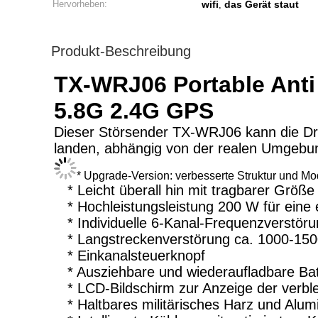
Hervorheben:
wifi
das Gerät staut
,
Produkt-Beschreibung
TX-WRJ06 Portable Anti
5.8G 2.4G GPS
Dieser Störsender TX-WRJ06 kann die Dr
landen, abhängig von der realen Umgebu
* Upgrade-Version: verbesserte Struktur und Mo
* Leicht überall hin mit tragbarer Größ
* Hochleistungsleistung 200 W für eine 
* Individuelle 6-Kanal-Frequenzverstör
* Langstreckenverstörung ca. 1000-15
* Einkanalsteuerknopf
* Ausziehbare und wiederaufladbare Bat
* LCD-Bildschirm zur Anzeige der verbl
* Haltbares militärisches Harz und Alum