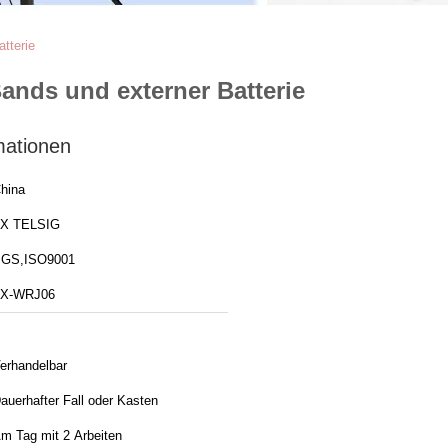
tterie
nds und externer Batterie
mationen
hina
X TELSIG
GS,ISO9001
X-WRJ06
erhandelbar
auerhafter Fall oder Kasten
m Tag mit 2 Arbeiten