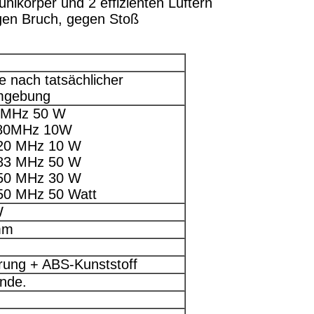
ühlkörper und 2 effizienten Lüftern
egen Bruch, gegen Stoß
e nach tatsächlicher
mgebung
 MHz 50 W
280MHz 10W
20 MHz 10 W
83 MHz 50 W
50 MHz 30 W
50 MHz 50 Watt
W
mm
rung + ABS-Kunststoff
nde.