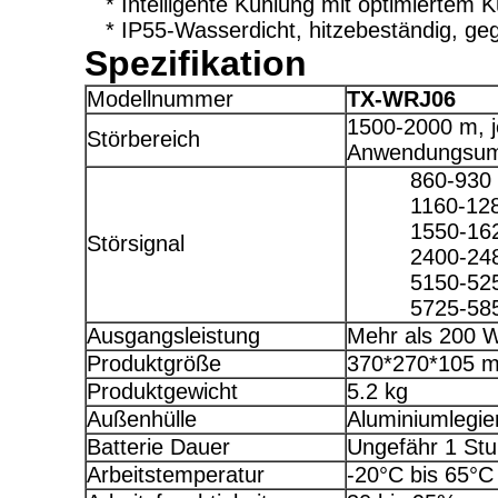
* Intelligente Kühlung mit optimiertem K
* IP55-Wasserdicht, hitzebeständig, g
Spezifikation
Modellnummer
TX-WRJ0
6
1500-2000 m, j
Störbereich
Anwendungsu
860-930
1160-1
1550-16
Störsignal
2400-24
5150-52
5725-58
Ausgangsleistung
Mehr als 200 
Produktgröße
370*270*105 
Produktgewicht
5.2 kg
Außenhülle
Aluminiumlegie
Batterie Dauer
Ungefähr 1 Stu
Arbeitstemperatur
-20°C bis 65°C