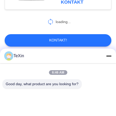
KONTAKT
26
loading...
Brummensignaldetektor
KONTAKT!
TeXin
Beliebte Kategorien
Alle
45
Anti -Drohnen -
6:46 AM
Drohnenstörsender-
Signalstörmodul
System
Modul
Good day, what product are you looking for?
FPV-Störmodul
Rf-Endverstärker
Breitbandendverstärker
Einrichtungenverstärker