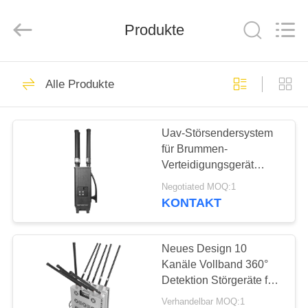
Amplifier
module.
All
Produkte
Rights
Reserved.
HAUS
45
Alle Produkte
Signalstörmodul
PRODUKTE
Uav-Störsendersystem
für Brummen-
ÜBER
Verteidigungsgerät
UNS
GPSL1 L2 WIFI
Negotiated MOQ:1
effektives
KONTAKT
21
FABRIK-
Drohnenstörsender-
AUSFLUG
Neues Design 10
Kanäle Vollband 360°
Modul
Detektion Störgeräte für
QUALITÄTSKONTROLLE
FPV Drohne mit Ideal für
Verhandelbar MOQ:1