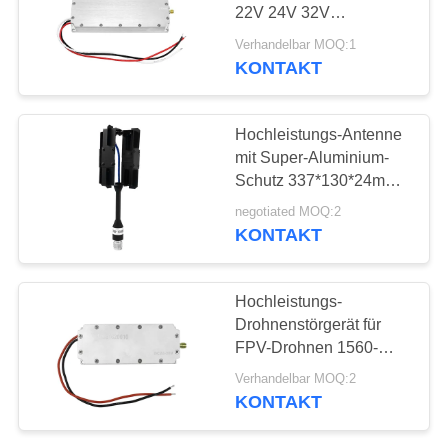
ZITAT
22V 24V 32V
Drohnensignalblocker
Verhandelbar MOQ:1
Modul gegen Drohnen
SITEMAP
KONTAKT
18
Breitbandendverstärker
PRIVACY
Hochleistungs-Antenne
mit Super-Aluminium-
POLICY
Schutz 337*130*24mm
Polarisierung Horizontal
negotiated MOQ:2
KONTAKT
15
Hochleistungs-
Drohnenstörgerät für
Einrichtungenverstärker
FPV-Drohnen 1560-
1620MHz
Verhandelbar MOQ:2
KONTAKT