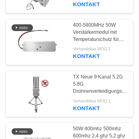
den Sicherheitsschutz
KONTAKT
TRETEN
SIE
400-5800MHz 50W
109
MIT
Verstärkermodul mit
Temperaturschutz für
UNS
FPV-Störmodul
eine breite Palette von
Verhandelbar MOQ:2
IN
Anwendungen
KONTAKT
VERBINDUNG
TX Neue 9 Kanal 5.2G
NACHRICHTEN
5.8G
Drohnenverteidigungs-
36
und
BLOG
Verhandelbar MOQ:1
Erkennungsausrüstung
KONTAKT
Rf-Endverstärker
für Luftschutz
FORDERN
50W 400mhz 500mhz
SIE EIN
600mhz 2,4 ghz 5,2 ghz