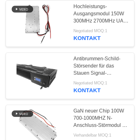
Hochleistungs-
Ausgangsmodul 150W
12
300MHz 2700MHz UAV
Zwei-Wege-
FPV-Block-Jammer
Negotiated MOQ:1
KONTAKT
Verstärker
Antibrummen-Schild-
Störsender für das
Stauen Signal-
Verwürfelungsvorrichtungs-
96
Negotiated MOQ:1
des Antibrummen-
KONTAKT
Drohnen-
Sicherheits-Störsenders
Signalstörgerät
GaN neuer Chip 100W
700-1000MHZ N-
Anschluss-Störmodul für
Outdoor-Fpv-Drohne
Verhandelbar MOQ:1