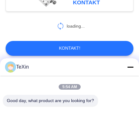
KONTAKT
26
loading...
Brummensignaldetektor
KONTAKT!
TeXin
Beliebte Kategorien
Alle
45
Anti -Drohnen -
5:54 AM
Drohnenstörsender-
Signalstörmodul
System
Modul
Good day, what product are you looking for?
FPV-Störmodul
Rf-Endverstärker
Breitbandendverstärker
Einrichtungenverstärker