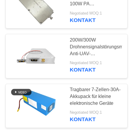
ZITAT
100W PA
Leistungsverstärkermodul
Negotiated MOQ:1
SITEMAP
KONTAKT
18
Breitbandendverstärker
PRIVACY
200W/300W
Drohnensignalstörungsmodul
POLICY
Anti-UAV-
Störungssystemmodul
Negotiated MOQ:1
LDMOS 400‐2900MHz
KONTAKT
für UAV-Gegengesetze
15
Tragbarer 7-Zellen-30A-
Akkupack für kleine
Einrichtungenverstärker
elektronische Geräte
Negotiated MOQ:1
KONTAKT