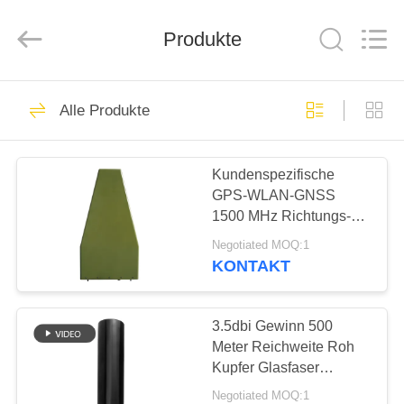
Amplifier
module.
All
Produkte
Rights
Reserved.
HAUS
45
Alle Produkte
Signalstörmodul
PRODUKTE
Kundenspezifische
GPS-WLAN-GNSS
ÜBER
1500 MHz Richtungs-
UNS
Logperiodenantenne für
Negotiated MOQ:1
Anti-Drohnen-Jammer
KONTAKT
21
FABRIK-
Drohnenstörsender-
AUSFLUG
3.5dbi Gewinn 500
Meter Reichweite Roh
Modul
Kupfer Glasfaser
QUALITÄTSKONTROLLE
Antenne für Drohnen
Negotiated MOQ:1