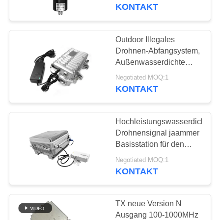
Verteidigung
KONTAKT
TRETEN
SIE
Outdoor Illegales
109
MIT
Drohnen-Abfangsystem,
Außenwasserdichte
UNS
FPV-Störmodul
Ausrüstung
Negotiated MOQ:1
IN
KONTAKT
VERBINDUNG
Hochleistungswasserdichtes
NACHRICHTEN
Drohnensignal jaammer
Basisstation für den
36
Gebrauch im Freien
BLOG
Negotiated MOQ:1
KONTAKT
Rf-Endverstärker
FORDERN
TX neue Version N
SIE EIN
Ausgang 100-1000MHz