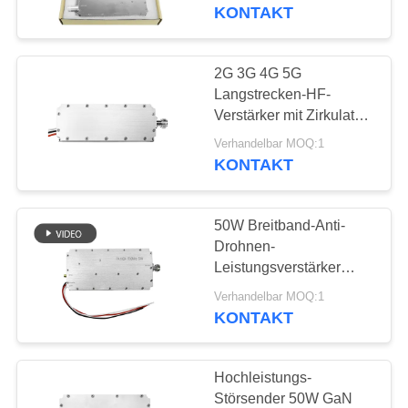
für Anti-Drohnen-FPV
KONTAKT
TRETEN
SIE
2G 3G 4G 5G
109
MIT
Langstrecken-HF-
Verstärker mit Zirkulator
UNS
FPV-Störmodul
für Anti-FPV-UAV-
Verhandelbar MOQ:1
IN
Drohne
KONTAKT
VERBINDUNG
50W Breitband-Anti-
NACHRICHTEN
Drohnen-
Leistungsverstärker
36
Modul Frequenzbereich
BLOG
Verhandelbar MOQ:1
1000-1700MHz Gewinn
KONTAKT
Rf-Endverstärker
47 für
FORDERN
Außensicherheitsbedürfnisse
Hochleistungs-
SIE EIN
Störsender 50W GaN