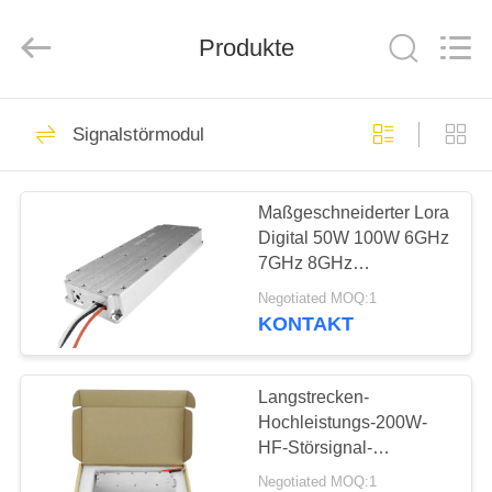
Amplifier
module.
All
Produkte
Rights
Reserved.
HAUS
45
Signalstörmodul
Signalstörmodul
PRODUKTE
Maßgeschneiderter Lora
Digital 50W 100W 6GHz
ÜBER
7GHz 8GHz
UNS
Drohnensignalstörsender
Negotiated MOQ:1
Modul HF-Verstärker
KONTAKT
21
FABRIK-
Drohnenstörsender-
AUSFLUG
Langstrecken-
Hochleistungs-200W-
Modul
HF-Störsignal-
QUALITÄTSKONTROLLE
Leistungsverstärkermodul
Negotiated MOQ:1