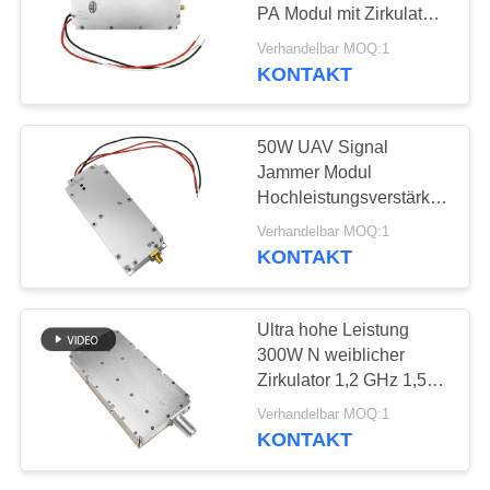
ZITAT
PA Modul mit Zirkulator
für Drohnen-Störsystem
Verhandelbar MOQ:1
SITEMAP
KONTAKT
18
Breitbandendverstärker
PRIVACY
50W UAV Signal
Jammer Modul
POLICY
Hochleistungsverstärker
mit Circulator-Schutz für
Verhandelbar MOQ:1
Anti-Drohnen-Systeme
KONTAKT
15
Ultra hohe Leistung
300W N weiblicher
Einrichtungenverstärker
Zirkulator 1,2 GHz 1,5
GHz Drohnensignal
Verhandelbar MOQ:1
Stationsstörmodul
KONTAKT