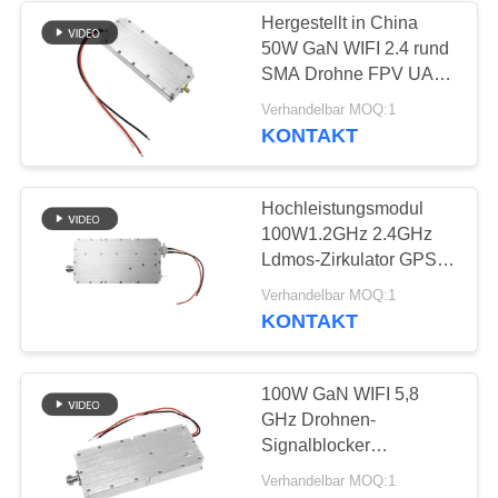
Hergestellt in China
50W GaN WIFI 2.4 rund
12
SMA Drohne FPV UAV
Zwei-Wege-
Signal drahtloses RF-
Verhandelbar MOQ:1
Abschirmmodul
KONTAKT
Verstärker
Hochleistungsmodul
100W1.2GHz 2.4GHz
Ldmos-Zirkulator GPS
Drohnenverteidigung
96
Verhandelbar MOQ:1
drahtloser Signalblocker
KONTAKT
Drohnen-
Signalstörgerät
100W GaN WIFI 5,8
GHz Drohnen-
Signalblocker
Störsender Modul
Verhandelbar MOQ:1
Bildübertragungs-