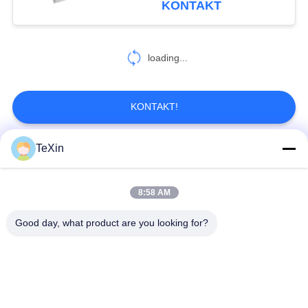
KONTAKT
Abfangmodul
27
loading...
Brummensignaldetektor
KONTAKT!
TeXin
Beliebte Kategorien
Alle
45
Anti -Drohnen -
8:58 AM
Drohnenstörsender-
Signalstörmodul
System
Modul
Good day, what product are you looking for?
FPV-Störmodul
Rf-Endverstärker
Breitbandendverstärker
Einrichtungenverstärker