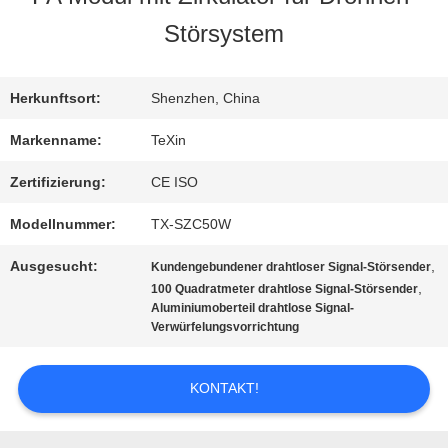
Störsystem
QUALITÄTSKONTROLLE
Herkunftsort:
Shenzhen, China
TRETEN
Markenname:
TeXin
SIE
Zertifizierung:
CE ISO
MIT
Modellnummer:
TX-SZC50W
UNS
Ausgesucht:
,
Kundengebundener drahtloser Signal-Störsender
,
100 Quadratmeter drahtlose Signal-Störsender
IN
Aluminiumoberteil drahtlose Signal-
Verwürfelungsvorrichtung
VERBINDUNG
KONTAKT!
NACHRICHTEN