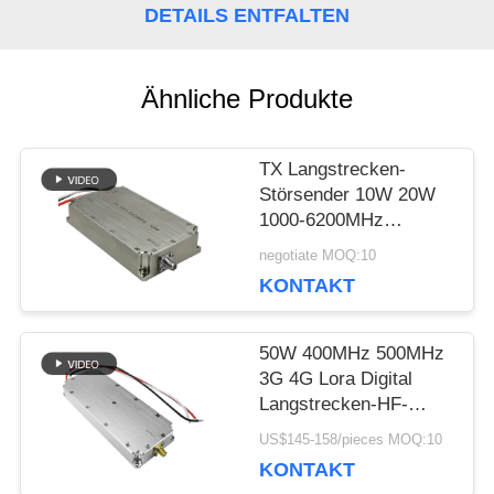
DETAILS ENTFALTEN
BLOG
Ähnliche Produkte
FORDERN
TX Langstrecken-
SIE EIN
Störsender 10W 20W
1000-6200MHz
ZITAT
Breitband-Anti-
negotiate MOQ:10
Drohnen-
KONTAKT
Leistungsverstärkermodul
SITEMAP
für die Regierung
50W 400MHz 500MHz
3G 4G Lora Digital
PRIVACY
Langstrecken-HF-
Verstärker
US$145-158/pieces MOQ:10
POLICY
KONTAKT