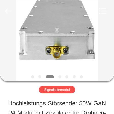
2026
Amplifier
module.
All
Rights
Reserved.
HAUS
PRODUKTE
ÜBER
UNS
Signalstörmodul
FABRIK-
Hochleistungs-Störsender 50W GaN
AUSFLUG
PA Modul mit Zirkulator für Drohnen-