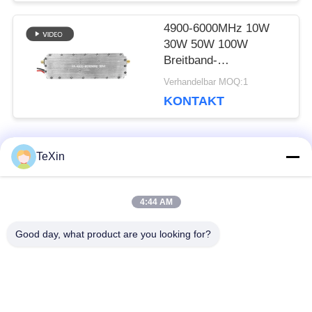
4900-6000MHz 10W
30W 50W 100W
Breitband-
Leistungsverstärker
Verhandelbar MOQ:1
RF-Modul
KONTAKT
TeXin
Beliebte Kategorien
Alle
4:44 AM
Drohnenstörsender-
Signalstörmodul
Modul
Good day, what product are you looking for?
FPV-Störmodul
Rf-Endverstärker