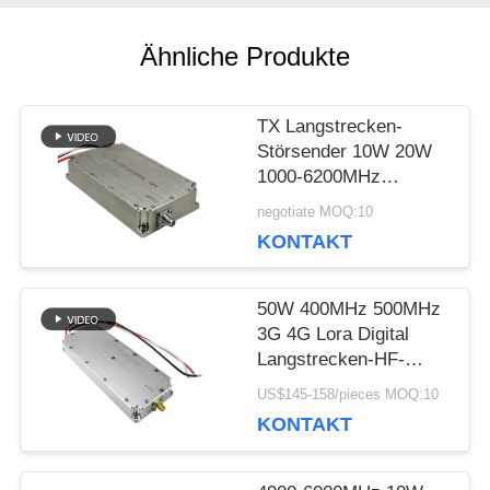
Ähnliche Produkte
BLOG
TX Langstrecken-
FORDERN
Störsender 10W 20W
1000-6200MHz
SIE EIN
Breitband-Anti-
negotiate MOQ:10
Drohnen-
ZITAT
KONTAKT
Leistungsverstärkermodul
für die Regierung
50W 400MHz 500MHz
SITEMAP
3G 4G Lora Digital
Langstrecken-HF-
Verstärker
PRIVACY
US$145-158/pieces MOQ:10
KONTAKT
POLICY