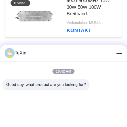
4900-6000MHz 10W
30W 50W 100W
Breitband-
Leistungsverstärker
Verhandelbar MOQ:1
RF-Modul
KONTAKT
TeXin
Beliebte Kategorien
Alle
10:42 AM
Drohnenstörsender-
Signalstörmodul
Modul
Good day, what product are you looking for?
FPV-Störmodul
Rf-Endverstärker
Breitbandendverstärker
Einrichtungenverstärker