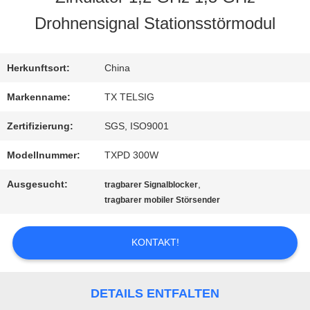
Drohnensignal Stationsstörmodul
QUALITÄTSKONTROLLE
Herkunftsort:
China
TRETEN
Markenname:
TX TELSIG
SIE
Zertifizierung:
SGS, ISO9001
MIT
Modellnummer:
TXPD 300W
UNS
Ausgesucht:
,
tragbarer Signalblocker
tragbarer mobiler Störsender
IN
VERBINDUNG
KONTAKT!
NACHRICHTEN
DETAILS ENTFALTEN