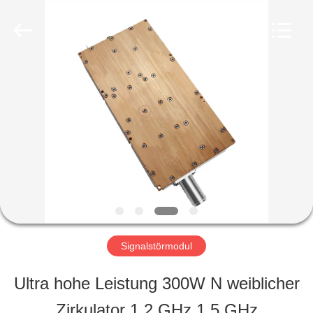
2026
Amplifier
module.
All
Rights
Reserved.
HAUS
PRODUKTE
ÜBER
UNS
Signalstörmodul
FABRIK-
Ultra hohe Leistung 300W N weiblicher
AUSFLUG
Zirkulator 1,2 GHz 1,5 GHz