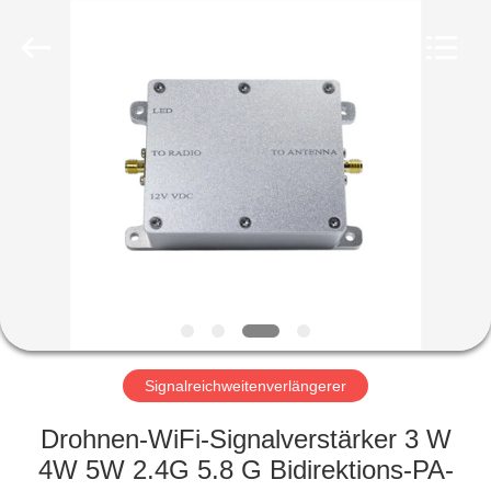
Amplifier
module.
All
Rights
Reserved.
HAUS
PRODUKTE
ÜBER
UNS
FABRIK-
AUSFLUG
Signalreichweitenverlängerer
Drohnen-WiFi-Signalverstärker 3 W
QUALITÄTSKONTROLLE
4W 5W 2.4G 5.8 G Bidirektions-PA-