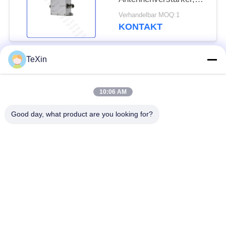
Signal-Verstärker des
Verhandelbar MOQ:1
Handy-0.27Kg
KONTAKT
TeXin
Beliebte Kategorien
Alle
10:06 AM
Drohnenstörsender-
Signalstörmodul
Modul
Good day, what product are you looking for?
FPV-Störmodul
Rf-Endverstärker
Breitbandendverstärker
Einrichtungenverstärker
Zwei-Wege-
Drohnen-
Verstärker
Signalstörgerät