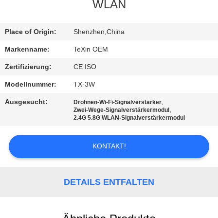
WLAN
TRETEN
SIE
Place of Origin:
Shenzhen,China
MIT
Markenname:
TeXin OEM
UNS
Zertifizierung:
CE ISO
IN
Modellnummer:
TX-3W
VERBINDUNG
Ausgesucht:
,
Drohnen-Wi-Fi-Signalverstärker
,
Zwei-Wege-Signalverstärkermodul
2.4G 5.8G WLAN-Signalverstärkermodul
NACHRICHTEN
KONTAKT!
BLOG
DETAILS ENTFALTEN
FORDERN
SIE EIN