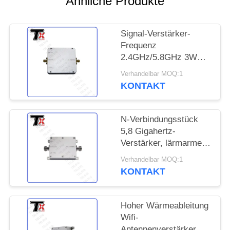
Ähnliche Produkte
ZITAT
Signal-Verstärker-
SITEMAP
Frequenz
2.4GHz/5.8GHz 3W
PRIVACY
Doppelband-WIFI für
Verhandelbar MOQ:1
Smart Home-System
POLICY
KONTAKT
N-Verbindungsstück
5,8 Gigahertz-
Verstärker, lärmarmer
drahtloser Internet-
Verhandelbar MOQ:1
Verstärker
KONTAKT
Hoher Wärmeableitung
Wifi-
Antennenverstärker,