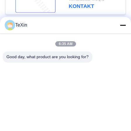
Handy-0.27Kg
KONTAKT
TeXin
Beliebte Kategorien
Alle
6:35 AM
Drohnenstörsender-
Signalstörmodul
Modul
Good day, what product are you looking for?
FPV-Störmodul
Rf-Endverstärker
Breitbandendverstärker
Einrichtungenverstärker
Zwei-Wege-
Drohnen-
Verstärker
Signalstörgerät