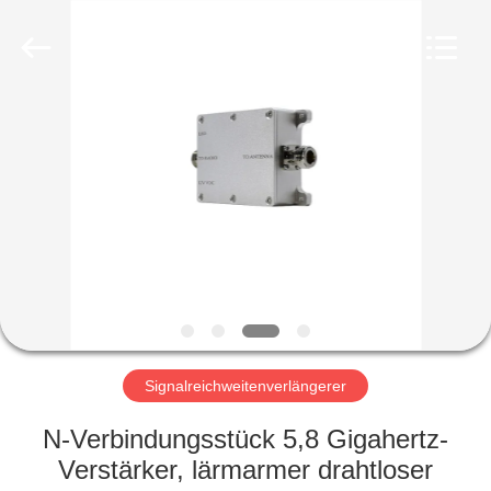
Amplifier
module.
All
Rights
Reserved.
HAUS
PRODUKTE
ÜBER
UNS
FABRIK-
AUSFLUG
Signalreichweitenverlängerer
N-Verbindungsstück 5,8 Gigahertz-
QUALITÄTSKONTROLLE
Verstärker, lärmarmer drahtloser