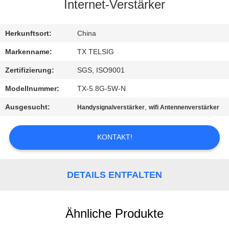
Internet-Verstärker
TRETEN
SIE
Herkunftsort:
China
MIT
Markenname:
TX TELSIG
UNS
Zertifizierung:
SGS, ISO9001
IN
Modellnummer:
TX-5.8G-5W-N
VERBINDUNG
Ausgesucht:
,
Handysignalverstärker
wifi Antennenverstärker
NACHRICHTEN
KONTAKT!
BLOG
DETAILS ENTFALTEN
FORDERN
Ähnliche Produkte
SIE EIN