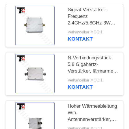
ZITAT
Signal-Verstärker-
Frequenz
SITEMAP
2.4GHz/5.8GHz 3W
Doppelband-WIFI für
Verhandelbar MOQ:1
Smart Home-System
PRIVACY
KONTAKT
POLICY
N-Verbindungsstück
5,8 Gigahertz-
Verstärker, lärmarmer
drahtloser Internet-
Verhandelbar MOQ:1
Verstärker
KONTAKT
Hoher Wärmeableitung
Wifi-
Antennenverstärker,
Signal-Verstärker des
Verhandelbar MOQ:1