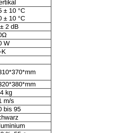
rtikal
5 ± 10 °C
0 ± 10 °C
 ± 2 dB
0Ω
0 W
-K
310*370*mm
320*380*mm
.4 kg
1 m/s
0 bis 95
chwarz
luminium