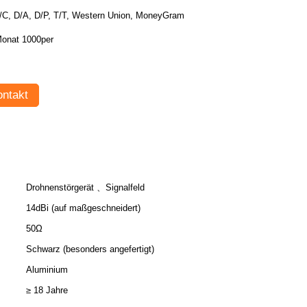
/C, D/A, D/P, T/T, Western Union, MoneyGram
onat 1000per
ntakt
Drohnenstörgerät 、Signalfeld
14dBi (auf maßgeschneidert)
50Ω
Schwarz (besonders angefertigt)
Aluminium
≥ 18 Jahre