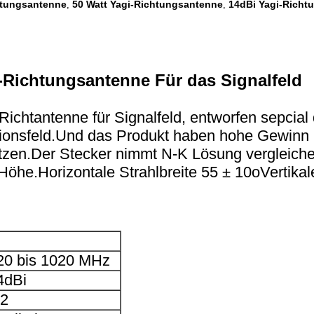
htungsantenne
50 Watt Yagi-Richtungsantenne
14dBi Yagi-Richt
,
,
-Richtungsantenne Für das Signalfeld
chtantenne für Signalfeld, entworfen sepcial
ationsfeld.Und das Produkt haben hohe Gewinn 
tzen.Der Stecker nimmt N-K Lösung vergleich
öhe.Horizontale Strahlbreite 55 ± 10oVertikale
20 bis 1020 MHz
4dBi
 2