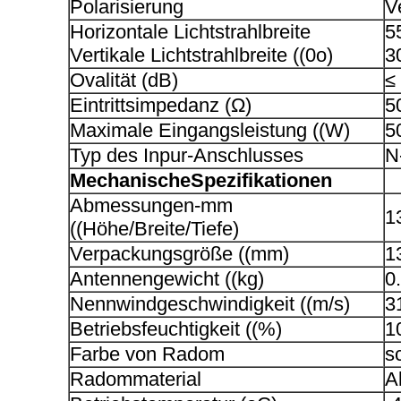
Polarisierung
Ve
Horizontale Lichtstrahlbreite
5
Vertikale Lichtstrahlbreite ((0o)
3
Ovalität (dB)
≤
Eintrittsimpedanz (Ω)
5
Maximale Eingangsleistung ((W)
5
Typ des Inpur-Anschlusses
N
Mechanische
Spezifikationen
Abmessungen-mm
1
((Höhe/Breite/Tiefe)
Verpackungsgröße ((mm)
1
Antennengewicht ((kg)
0
Nennwindgeschwindigkeit ((m/s)
3
Betriebsfeuchtigkeit ((%)
1
Farbe von Radom
s
Radommaterial
A