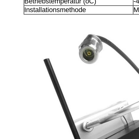
Betriebstemperatur (oC)
-
Installationsmethode
M