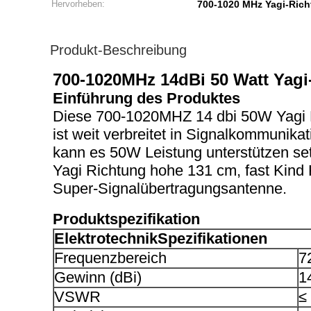
Hervorheben:
700-1020 MHz Yagi-Ric
Produkt-Beschreibung
700-1020MHz 14dBi 50 Watt Yagi
Einführung des Produktes
Diese 700-1020MHZ 14 dbi 50W Yagi Ri
ist weit verbreitet in Signalkommunik
kann es 50W Leistung unterstützen se
Yagi Richtung hohe 131 cm, fast Kind H
Super-Signalübertragungsantenne.
Produktspezifikation
Elektrotechnik
Spezifikationen
Frequenzbereich
7
Gewinn (dBi)
1
VSWR
≤