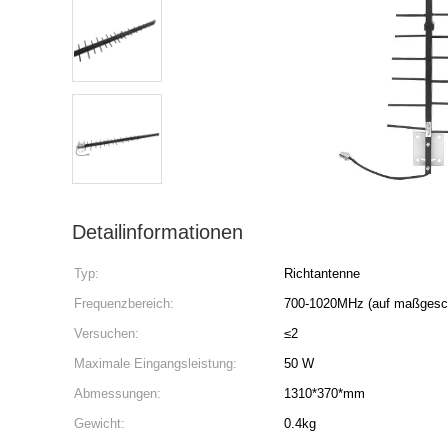
Detailinformationen
Typ:
Richtantenne
Frequenzbereich:
700-1020MHz (auf maßgesch
Versuchen:
≤2
Maximale Eingangsleistung:
50 W
Abmessungen:
1310*370*mm
Gewicht:
0.4kg