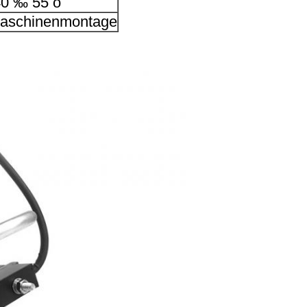
40 ‰ 55 o
aschinenmontage