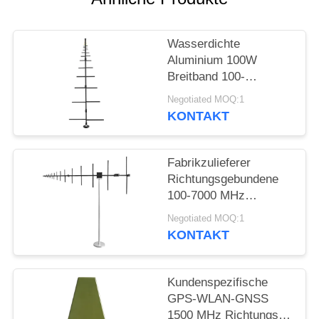
ZITAT
Wasserdichte
SITEMAP
Aluminium 100W
Breitband 100-
PRIVACY
1000MHz
Negotiated MOQ:1
Logarithmisch-
POLICY
KONTAKT
periodische Antenne
Fabrikzulieferer
Richtungsgebundene
100-7000 MHz
Logarithmisch-
Negotiated MOQ:1
periodische Antenne
KONTAKT
für
Außenkommunikation
Kundenspezifische
GPS-WLAN-GNSS
1500 MHz Richtungs-