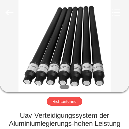
Amplifier
module.
All
Rights
Reserved.
HAUS
PRODUKTE
ÜBER
UNS
FABRIK-
AUSFLUG
Richtantenne
Uav-Verteidigungssystem der
QUALITÄTSKONTROLLE
Aluminiumlegierungs-hohen Leistung