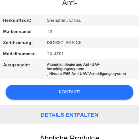
Anti-
TRETEN
SIE
Herkunftsort:
Shenzhen, China
MIT
Markenname:
TX
UNS
Zertifizierung:
ISO9001,SGS,CE
IN
Modellnummer:
TX-JZ01
VERBINDUNG
Ausgesucht:
Aluminiumlegierung Anti-UAV-
Verteidigungssystem
,
Niveau IP65 Anti-UAV-Verteidigungssystem
NACHRICHTEN
KONTAKT!
BLOG
DETAILS ENTFALTEN
FORDERN
SIE EIN
Ähnliche Produkte