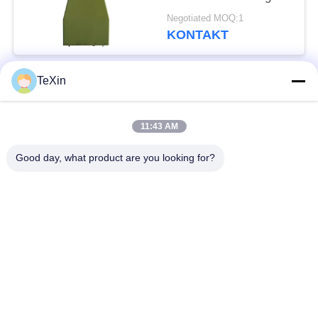
Logperiodenantenne für
Negotiated MOQ:1
Anti-Drohnen-Jammer
KONTAKT
TeXin
Beliebte Kategorien
Alle
11:43 AM
Drohnenstörsender-
Signalstörmodul
Modul
Good day, what product are you looking for?
FPV-Störmodul
Rf-Endverstärker
Breitbandendverstärker
Einrichtungenverstärker
Zwei-Wege-
Drohnen-
Verstärker
Signalstörgerät