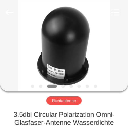
Amplifier
module.
All
Rights
Reserved.
HAUS
PRODUKTE
ÜBER
UNS
FABRIK-
AUSFLUG
Richtantenne
3.5dbi Circular Polarization Omni-
QUALITÄTSKONTROLLE
Glasfaser-Antenne Wasserdichte