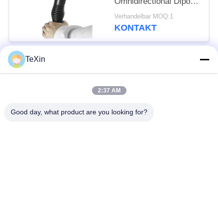
Omnidirectional Dipole
Oscillator Dual-Band-
Verhandelbar MOQ:1
Antenne für Anti-
KONTAKT
Drohnen-Gerät
TeXin
Beliebte Kategorien
Alle
2:37 AM
Drohnenstörsender-
Signalstörmodul
Modul
Good day, what product are you looking for?
FPV-Störmodul
Rf-Endverstärker
Breitbandendverstärker
Einrichtungenverstärker
Zwei-Wege-
Drohnen-
Verstärker
Signalstörgerät