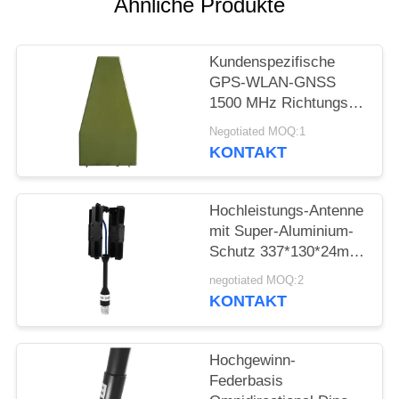
Ähnliche Produkte
ZITAT
SITEMAP
Kundenspezifische
GPS-WLAN-GNSS
1500 MHz Richtungs-
PRIVACY
Logperiodenantenne für
Negotiated MOQ:1
POLICY
Anti-Drohnen-Jammer
KONTAKT
Hochleistungs-Antenne
mit Super-Aluminium-
Schutz 337*130*24mm
Polarisierung
negotiated MOQ:2
Horizontal
KONTAKT
Hochgewinn-
Federbasis