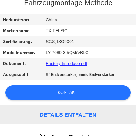
Fahrzeugmontage Methode
TRETEN
SIE
Herkunftsort:
China
MIT
Markenname:
TX TELSIG
UNS
Zertifizierung:
SGS, ISO9001
IN
Modellnummer:
LY-7080-3.5Q55VBLG
VERBINDUNG
Dokument:
Factory Introduce.pdf
Ausgesucht:
,
Rf-Endverstärker
mmic Endverstärker
NACHRICHTEN
KONTAKT!
BLOG
DETAILS ENTFALTEN
FORDERN
SIE EIN