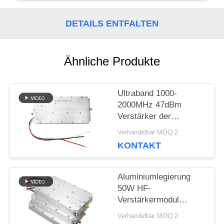
BLOG
DETAILS ENTFALTEN
FORDERN
Ähnliche Produkte
SIE EIN
ZITAT
Ultraband 1000-
2000MHz 47dBm
Verstärker der
SITEMAP
Frequenzleistung
Verhandelbar MOQ:2
Modul für Anti-
KONTAKT
Drohnen-System
PRIVACY
Aluminiumlegierung
POLICY
50W HF-
Verstärkermodul
Superfrequenzband
Verhandelbar MOQ:2
5000-6000MHz