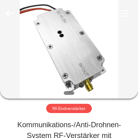
2026
Amplifier
module.
All
Rights
Reserved.
HAUS
PRODUKTE
ÜBER
UNS
Rf-Endverstärker
FABRIK-
Kommunikations-/Anti-Drohnen-
AUSFLUG
System RF-Verstärker mit