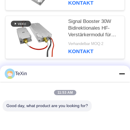
KONTAKT
Signalquelle für
Störgeräte
Signal Booster 30W
Bidirektionales HF-
Verstärkermodul für
kundenspezifische
Verhandelbar MOQ:2
868MHz 900MHz 1.2G
KONTAKT
2.4G Signalverstärkung
TeXin
Beliebte Kategorien
Alle
11:53 AM
Drohnenstörsender-
Signalstörmodul
Modul
Good day, what product are you looking for?
FPV-Störmodul
Rf-Endverstärker