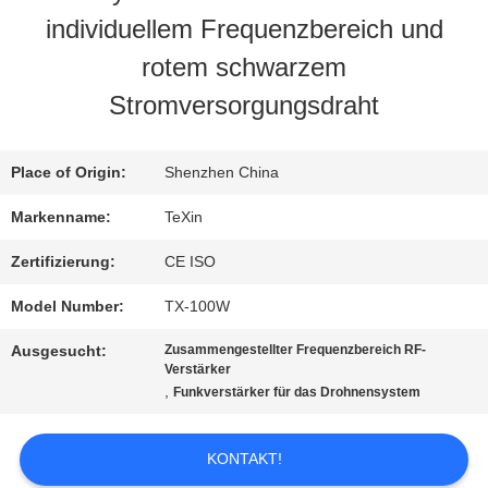
individuellem Frequenzbereich und
QUALITÄTSKONTROLLE
rotem schwarzem
Stromversorgungsdraht
TRETEN
SIE
Place of Origin:
Shenzhen China
MIT
Markenname:
TeXin
UNS
Zertifizierung:
CE ISO
IN
Model Number:
TX-100W
VERBINDUNG
Ausgesucht:
Zusammengestellter Frequenzbereich RF-
Verstärker
,
Funkverstärker für das Drohnensystem
NACHRICHTEN
KONTAKT!