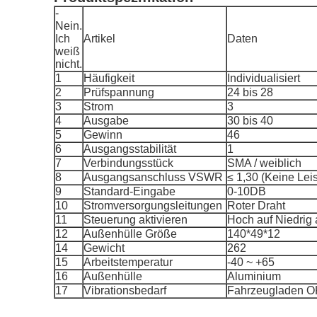
-
Nein.
Ich
Artikel
Daten
weiß
nicht.
1
Häufigkeit
Individualisiert
2
Prüfspannung
24 bis 28
3
Strom
3
4
Ausgabe
30 bis 40
5
Gewinn
46
6
Ausgangsstabilität
1
7
Verbindungsstück
SMA / weiblich
8
Ausgangsanschluss VSWR
≤ 1,30 (Keine Le
9
Standard-Eingabe
0-10DB
10
Stromversorgungsleitungen
Roter Draht
11
Steuerung aktivieren
Hoch auf Niedrig
12
Außenhülle Größe
140*49*12
14
Gewicht
262
15
Arbeitstemperatur
-40 ~ +65
16
Außenhülle
Aluminium
17
Vibrationsbedarf
Fahrzeugladen O