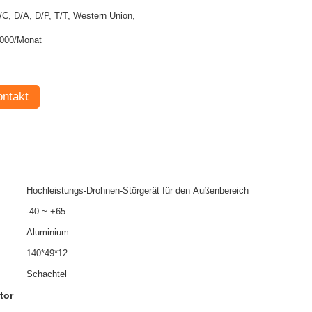
/C, D/A, D/P, T/T, Western Union,
000/Monat
ntakt
Hochleistungs-Drohnen-Störgerät für den Außenbereich
-40 ~ +65
Aluminium
140*49*12
Schachtel
tor