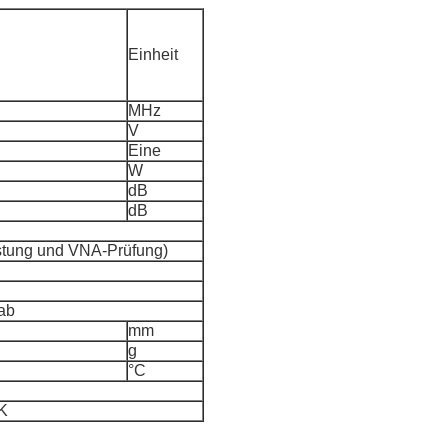
Einheit
MHz
V
Eine
W
dB
dB
istung und VNA-Prüfung)
 ab
mm
g
°C
K