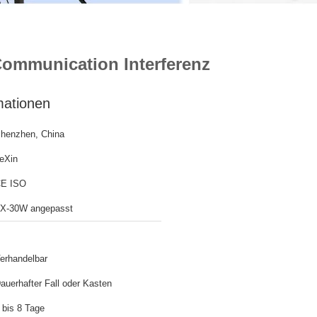
Communication Interferenz
mationen
henzhen, China
eXin
E ISO
X-30W angepasst
erhandelbar
auerhafter Fall oder Kasten
 bis 8 Tage