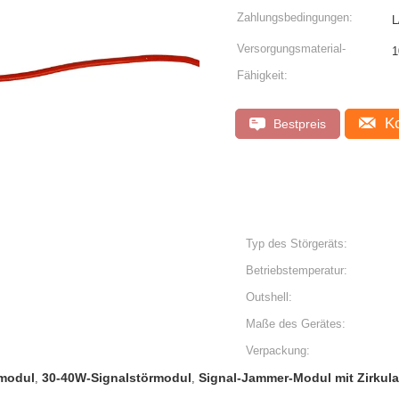
Zahlungsbedingungen:
L
Versorgungsmaterial-
1
Fähigkeit:
Ko
Bestpreis
Typ des Störgeräts:
Betriebstemperatur:
Outshell:
Maße des Gerätes:
Verpackung:
modul
30-40W-Signalstörmodul
Signal-Jammer-Modul mit Zirkula
,
,