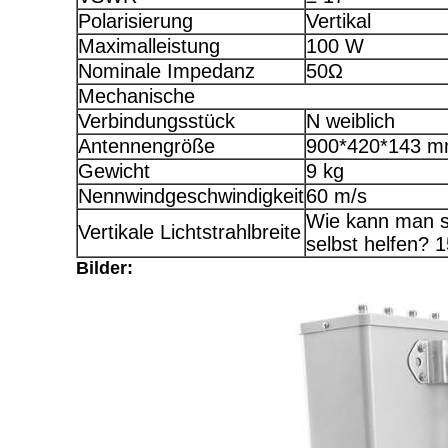
Polarisierung
Vertikal
Maximalleistung
100 W
Nominale Impedanz
50Ω
Mechanische
Verbindungsstück
N weiblich
Antennengröße
900*420*143 
Gewicht
9 kg
Nennwindgeschwindigkeit
60 m/s
Wie kann man s
Vertikale Lichtstrahlbreite
selbst helfen? 1
Bilder: