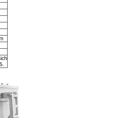
mm
ich
5.