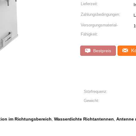
Lieferzeit:
I
Zahlungsbedingungen:
L
Versorgungsmaterial-
1
Fähigkeit:
Ko
Bestpreis
Störfrequenz:
Gewicht:
tion im Richtungsbereich
Wasserdichte Richtantennen
Antenne 
,
,