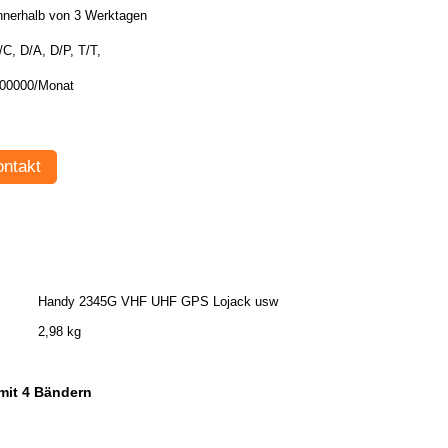
nnerhalb von 3 Werktagen
/C, D/A, D/P, T/T,
00000/Monat
ntakt
Handy 2345G VHF UHF GPS Lojack usw
2,98 kg
mit 4 Bändern