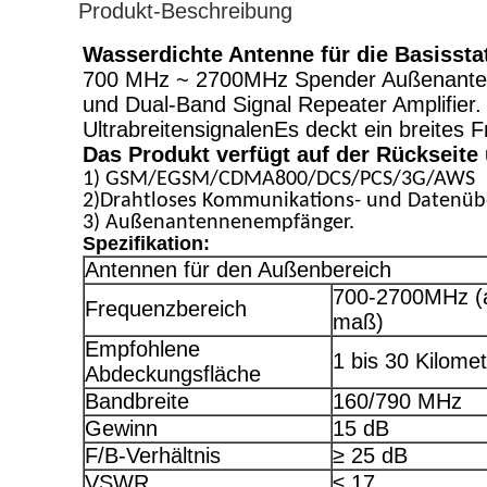
Produkt-Beschreibung
Wasserdichte Antenne für die Basissta
700 MHz ~ 2700MHz Spender Außenanten
und Dual-Band Signal Repeater Amplifier. E
UltrabreitensignalenEs deckt ein breites
Das Produkt verfügt auf der Rückseite
1) GSM/EGSM/CDMA800/DCS/PCS/3G/AWS
2)Drahtloses Kommunikations- und Datenüb
3) Außenantennenempfänger.
Spezifikation:
Antennen für den Außenbereich
700-2700MHz (
Frequenzbereich
maß)
Empfohlene
1 bis 30 Kilome
Abdeckungsfläche
Bandbreite
160/790 MHz
Gewinn
15 dB
F/B-Verhältnis
≥ 25 dB
VSWR
≤ 17