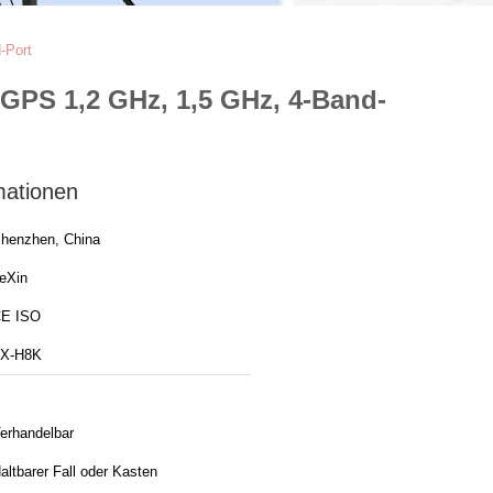
-Port
-GPS 1,2 GHz, 1,5 GHz, 4-Band-
mationen
henzhen, China
eXin
E ISO
X-H8K
erhandelbar
altbarer Fall oder Kasten