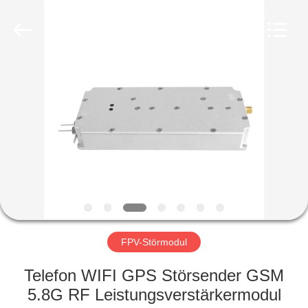
Amplifier
module.
All
Rights
Reserved.
HAUS
PRODUKTE
ÜBER
UNS
FABRIK-
AUSFLUG
FPV-Störmodul
Telefon WIFI GPS Störsender GSM
QUALITÄTSKONTROLLE
5.8G RF Leistungsverstärkermodul