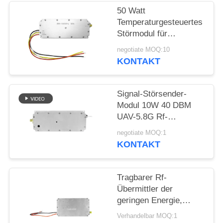
ZITAT
50 Watt
Temperaturgesteuertes
SITEMAP
Störmodul für
Drohnenverteidigung
negotiate MOQ:10
Breitband 433MHZ
KONTAKT
PRIVACY
1.2G 2.4G 5.2G
POLICY
Signal-Störsender-
Modul 10W 40 DBM
UAV-5.8G Rf-
Störsender-Modul
negotiate MOQ:1
fertigte besonders an
KONTAKT
Tragbarer Rf-
Übermittler der
geringen Energie,
Langstreckenantibrummen-
Verhandelbar MOQ:1