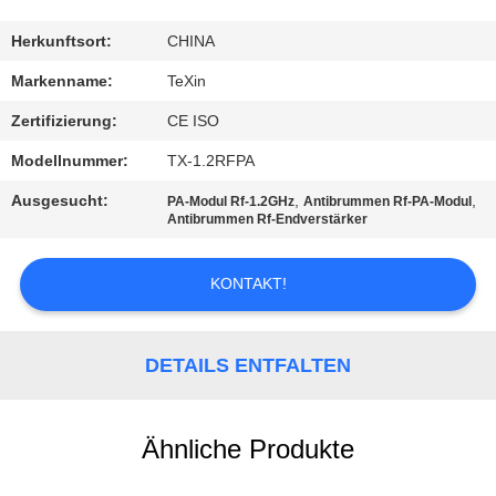
TRETEN
Herkunftsort:
CHINA
SIE
Markenname:
TeXin
MIT
Zertifizierung:
CE ISO
UNS
Modellnummer:
TX-1.2RFPA
IN
Ausgesucht:
,
,
PA-Modul Rf-1.2GHz
Antibrummen Rf-PA-Modul
VERBINDUNG
Antibrummen Rf-Endverstärker
KONTAKT!
NACHRICHTEN
BLOG
DETAILS ENTFALTEN
FORDERN
Ähnliche Produkte
SIE EIN