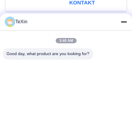
HF-Verstärker-Modul
KONTAKT
TeXin
Beliebte Kategorien
Alle
3:40 AM
Drohnenstörsender-
Signalstörmodul
Modul
Good day, what product are you looking for?
FPV-Störmodul
Rf-Endverstärker
Breitbandendverstärker
Einrichtungenverstärker
Zwei-Wege-
Drohnen-
Verstärker
Signalstörgerät