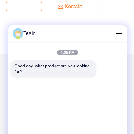
mehrfaches Frequenz-3000meter
Kontakt
TeXin
1:25 PM
Good day, what product are you looking 
for?
Mailen Sie uns
Send