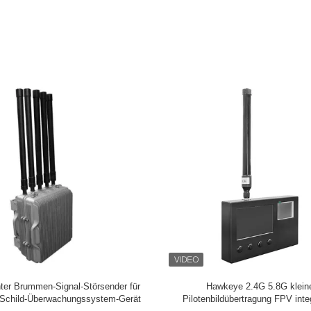
 km tragbare Drohne fpv Störgerät
Robuster Aluminium 12-Band wass
Sicherheit von Schlüsselbereichen
Gehäuse RF Drohnen-Signaljamme