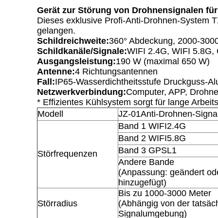
Gerät zur Störung von Drohnensignalen für
Dieses exklusive Profi-Anti-Drohnen-System TX
gelangen.
Schildreichweite:
360° Abdeckung, 2000-300
Schildkanäle/Signale:
WIFI 2.4G, WIFI 5.8G, 
Ausgangsleistung:
190 W (maximal 650 W)
Antenne:
4 Richtungsantennen
Fall:
IP65-Wasserdichtheitsstufe Druckguss-Al
Netzwerkverbindung:
Computer, APP, Drohn
* Effizientes Kühlsystem sorgt für lange Arbeit
Modell
JZ-01
Anti-Drohnen-Signa
Band 1 WIFI2.4G
Band 2 WIFI5.8G
Band 3 GPSL1
Störfrequenzen
Andere Bande
(Anpassung: geändert od
hinzugefügt)
Bis zu 1000-3000 Meter
Störradius
(Abhängig von der tatsäc
Signalumgebung)