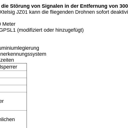
 die Störung von Signalen in der Entfernung von 30
telsig JZ01 kann die fliegenden Drohnen sofort deaktivie
0 Meter
GPSL1 (modifiziert oder hinzugefügt)
uminiumlegierung
enerkennungssystem
szeiten
lsperrer
er
hlichen