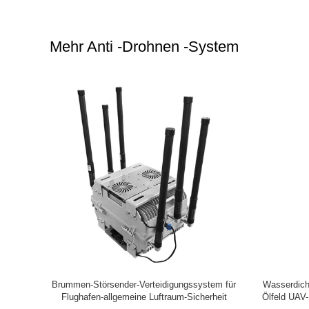
Mehr Anti -Drohnen -System
 das Stauen
Uav-Störsendersystem für Brummen-
8 Band 1,5
ngs-des
Verteidigungsgerät GPSL1 L2 WIFI effektives
für die 