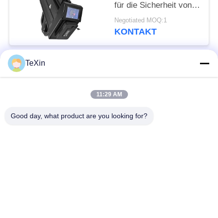
für die Sicherheit von
Schlüsselbereichen
Negotiated MOQ:1
KONTAKT
TeXin
Beliebte Kategorien
Alle
11:29 AM
Drohnenstörsender-
Signalstörmodul
Modul
Good day, what product are you looking for?
FPV-Störmodul
Rf-Endverstärker
Breitbandendverstärker
Einrichtungenverstärker
Zwei-Wege-
Drohnen-
Verstärker
Signalstörgerät