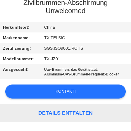
Zivilbrummen-Abschirmung
TRETEN
Unwelcomed
SIE
Herkunftsort:
China
MIT
UNS
Markenname:
TX TELSIG
IN
Zertifizierung:
SGS,ISO9001,ROHS
VERBINDUNG
Modellnummer:
TX-JZ01
Ausgesucht:
,
,
Uav-Brummen
das Gerät staut
Aluminium-UAV-Brummen-Frequenz-Blocker
NACHRICHTEN
KONTAKT!
BLOG
FORDERN
DETAILS ENTFALTEN
SIE EIN