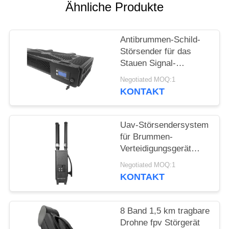
ZITAT
Ähnliche Produkte
SITEMAP
Antibrummen-Schild-
Störsender für das
Stauen Signal-
PRIVACY
Verwürfelungsvorrichtungs-
Negotiated MOQ:1
POLICY
des Antibrummen-
KONTAKT
Sicherheits-
Störsenders
Uav-Störsendersystem
für Brummen-
Verteidigungsgerät
GPSL1 L2 WIFI
Negotiated MOQ:1
effektives
KONTAKT
8 Band 1,5 km tragbare
Drohne fpv Störgerät