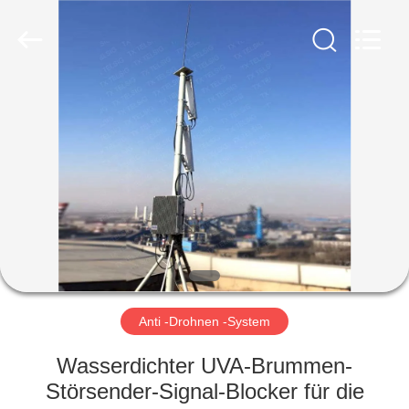
Amplifier
module.
All
Rights
Reserved.
HAUS
PRODUKTE
ÜBER
UNS
FABRIK-
AUSFLUG
Anti -Drohnen -System
Wasserdichter UVA-Brummen-
QUALITÄTSKONTROLLE
Störsender-Signal-Blocker für die