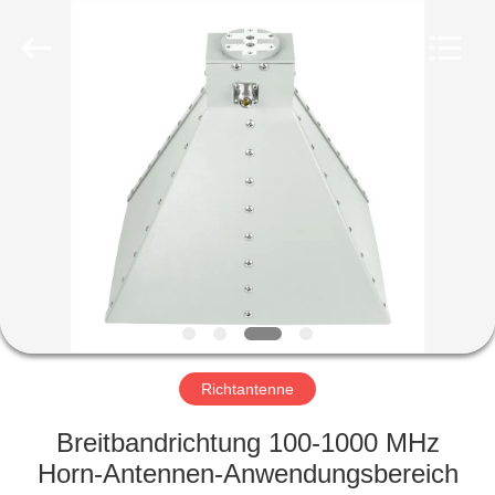
Amplifier
module.
All
Rights
Reserved.
HAUS
PRODUKTE
ÜBER
UNS
FABRIK-
AUSFLUG
Richtantenne
Breitbandrichtung 100-1000 MHz
QUALITÄTSKONTROLLE
Horn-Antennen-Anwendungsbereich