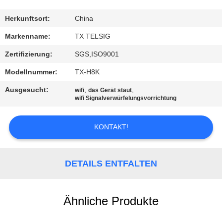
TRETEN
Herkunftsort:
China
SIE
Markenname:
TX TELSIG
MIT
Zertifizierung:
SGS,ISO9001
UNS
Modellnummer:
TX-H8K
IN
Ausgesucht:
,
,
wifi
das Gerät staut
VERBINDUNG
wifi Signalverwürfelungsvorrichtung
KONTAKT!
NACHRICHTEN
BLOG
DETAILS ENTFALTEN
FORDERN
Ähnliche Produkte
SIE EIN