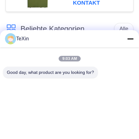
Anti-Drohnen-Jammer
KONTAKT
Beliebte Kategorien
Alle
TeXin
Drohnenstörsender-
Signalstörmodul
Modul
9:03 AM
Good day, what product are you looking for?
FPV-Störmodul
Rf-Endverstärker
Breitbandendverstärker
Einrichtungenverstärker
Zwei-Wege-
Drohnen-
Verstärker
Signalstörgerät