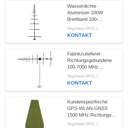
ZITAT
Wasserdichte
Aluminium 100W
SITEMAP
Breitband 100-
1000MHz
Negotiated MOQ:1
Logarithmisch-
KONTAKT
PRIVACY
periodische Antenne
POLICY
Fabrikzulieferer
Richtungsgebundene
100-7000 MHz
Logarithmisch-
Negotiated MOQ:1
periodische Antenne
KONTAKT
für
Außenkommunikation
Kundenspezifische
GPS-WLAN-GNSS
1500 MHz Richtungs-
Logperiodenantenne für
Negotiated MOQ:1