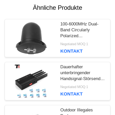
Ähnliche Produkte
BLOG
100-6000MHz Dual-
Band Circularly
FORDERN
Polarized
Omnidirectional
SIE EIN
Negotiated MOQ:1
Antenne, 360°
KONTAKT
wasserdichte Pilz-
ZITAT
Antenne Booster für
Drohnenüberwachung
Dauerhafter
und Gegenmaßnahmen
unterbringender
SITEMAP
Handsignal-Störsender
für Konferenzen und
Negotiated MOQ:1
Personenschutz
PRIVACY
KONTAKT
POLICY
Outdoor Illegales