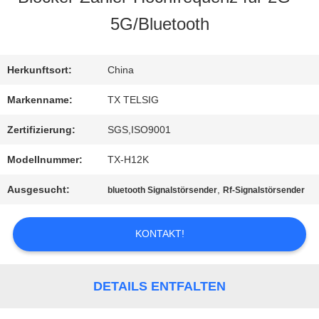
5G/Bluetooth
QUALITÄTSKONTROLLE
Herkunftsort:
China
TRETEN
Markenname:
TX TELSIG
SIE
Zertifizierung:
SGS,ISO9001
MIT
Modellnummer:
TX-H12K
UNS
Ausgesucht:
,
bluetooth Signalstörsender
Rf-Signalstörsender
IN
KONTAKT!
VERBINDUNG
DETAILS ENTFALTEN
NACHRICHTEN