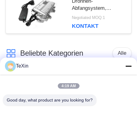
Drohnen-
Abfangsystem,
Außenwasserdichte
Negotiated MOQ:1
Ausrüstung
KONTAKT
Beliebte Kategorien
Alle
TeXin
Drohnenstörsender-
Signalstörmodul
Modul
4:19 AM
Good day, what product are you looking for?
FPV-Störmodul
Rf-Endverstärker
Breitbandendverstärker
Einrichtungenverstärker