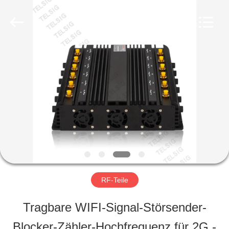
2026
Amplifier
module.
All
Rights
Reserved.
HAUS
PRODUKTE
ÜBER
UNS
RF-Teile
FABRIK-
Tragbare WIFI-Signal-Störsender-
AUSFLUG
Blocker-Zähler-Hochfrequenz für 2G -