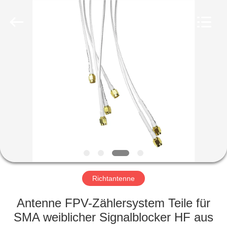
Amplifier
module.
All
Rights
Reserved.
HAUS
PRODUKTE
ÜBER
UNS
FABRIK-
AUSFLUG
Richtantenne
Antenne FPV-Zählersystem Teile für
QUALITÄTSKONTROLLE
SMA weiblicher Signalblocker HF aus