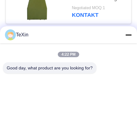
Logperiodenantenne für
Negotiated MOQ:1
Anti-Drohnen-Jammer
KONTAKT
TeXin
Beliebte Kategorien
Alle
4:22 PM
Drohnenstörsender-
Signalstörmodul
Modul
Good day, what product are you looking for?
FPV-Störmodul
Rf-Endverstärker
Breitbandendverstärker
Einrichtungenverstärker
Zwei-Wege-
Drohnen-
Verstärker
Signalstörgerät