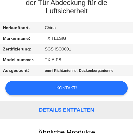
der Tür Abdeckung für die
TRETEN
Luftsicherheit
SIE
Herkunftsort:
China
MIT
UNS
Markenname:
TX TELSIG
IN
Zertifizierung:
SGS,ISO9001
VERBINDUNG
Modellnummer:
TX-A-PB
Ausgesucht:
,
omni Richtantenne
Deckenbergantenne
NACHRICHTEN
KONTAKT!
BLOG
DETAILS ENTFALTEN
FORDERN
SIE EIN
Ähnliche Produkte