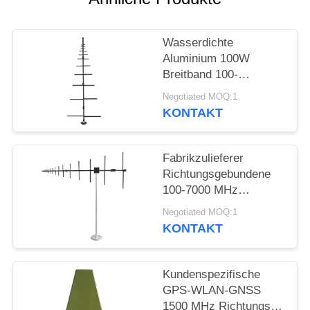
ZITAT
Wasserdichte
SITEMAP
Aluminium 100W
Breitband 100-
PRIVACY
1000MHz
Negotiated MOQ:1
Logarithmisch-
POLICY
KONTAKT
periodische Antenne
Fabrikzulieferer
Richtungsgebundene
100-7000 MHz
Logarithmisch-
Negotiated MOQ:1
periodische Antenne
KONTAKT
für
Außenkommunikation
Kundenspezifische
GPS-WLAN-GNSS
1500 MHz Richtungs-