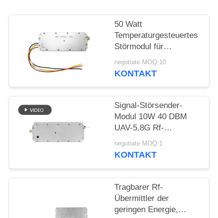
ZITAT
50 Watt
SITEMAP
Temperaturgesteuertes
Störmodul für
Drohnenverteidigung
PRIVACY
negotiate MOQ:10
Breitband 433MHZ
KONTAKT
POLICY
1.2G 2.4G 5.2G
Signal-Störsender-
Modul 10W 40 DBM
UAV-5.8G Rf-
Störsender-Modul
negotiate MOQ:1
fertigte besonders an
KONTAKT
Tragbarer Rf-
Übermittler der
geringen Energie,