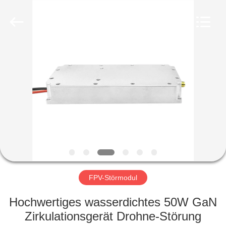
Amplifier
module.
All
Rights
Reserved.
HAUS
PRODUKTE
ÜBER
UNS
FABRIK-
AUSFLUG
FPV-Störmodul
Hochwertiges wasserdichtes 50W GaN
QUALITÄTSKONTROLLE
Zirkulationsgerät Drohne-Störung