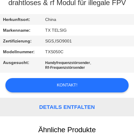
drahtloses & rf Modul für illegale FPV
TRETEN
SIE
Herkunftsort:
China
MIT
Markenname:
TX TELSIG
UNS
Zertifizierung:
SGS,ISO9001
IN
Modellnummer:
TXS050C
VERBINDUNG
Ausgesucht:
,
Handyfrequenzstörsender
Rf-Frequenzstörsender
NACHRICHTEN
KONTAKT!
BLOG
DETAILS ENTFALTEN
FORDERN
SIE EIN
Ähnliche Produkte