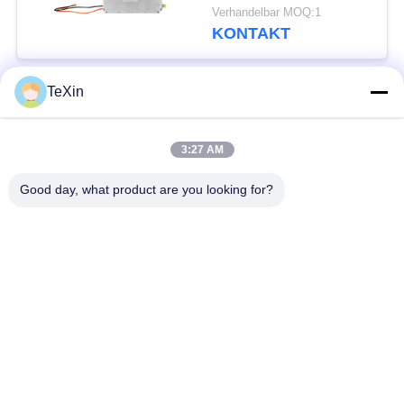
Langstreckenantibrummen-
Verhandelbar MOQ:1
HF-Verstärker-Modul
KONTAKT
TeXin
Beliebte Kategorien
Alle
3:27 AM
Drohnenstörsender-
Signalstörmodul
Modul
Good day, what product are you looking for?
FPV-Störmodul
Rf-Endverstärker
Breitbandendverstärker
Einrichtungenverstärker
Zwei-Wege-
Drohnen-
Verstärker
Signalstörgerät