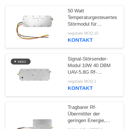
ZITAT
50 Watt
Temperaturgesteuertes
SITEMAP
Störmodul für
Drohnenverteidigung
negotiate MOQ:10
PRIVACY
Breitband 433MHZ
KONTAKT
1.2G 2.4G 5.2G
POLICY
Signal-Störsender-
Modul 10W 40 DBM
UAV-5.8G Rf-
Störsender-Modul
negotiate MOQ:1
fertigte besonders an
KONTAKT
Tragbarer Rf-
Übermittler der
geringen Energie,
Langstreckenantibrummen-