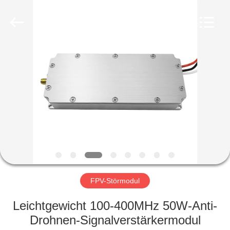
Amplifier
module.
All
Rights
Reserved.
HAUS
PRODUKTE
ÜBER
UNS
FABRIK-
AUSFLUG
FPV-Störmodul
Leichtgewicht 100-400MHz 50W-Anti-
QUALITÄTSKONTROLLE
Drohnen-Signalverstärkermodul