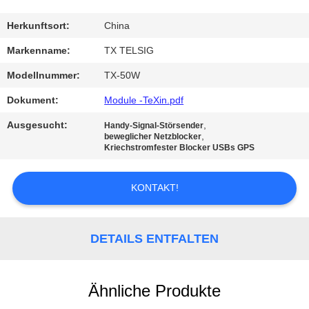
TRETEN
Herkunftsort:
China
SIE
Markenname:
TX TELSIG
MIT
Modellnummer:
TX-50W
UNS
Dokument:
Module -TeXin.pdf
IN
Ausgesucht:
,
Handy-Signal-Störsender
VERBINDUNG
,
beweglicher Netzblocker
Kriechstromfester Blocker USBs GPS
NACHRICHTEN
KONTAKT!
BLOG
DETAILS ENTFALTEN
FORDERN
Ähnliche Produkte
SIE EIN