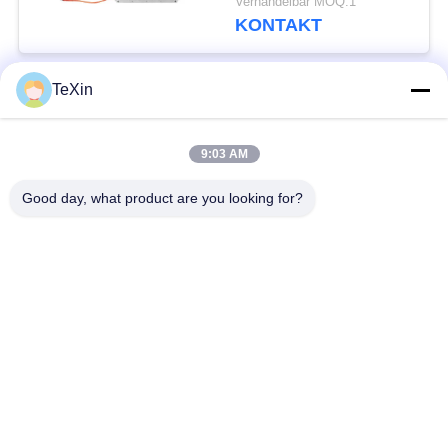
Verhandelbar MOQ:1
HF-Verstärker-Modul
KONTAKT
TeXin
Beliebte Kategorien
Alle
9:03 AM
Drohnenstörsender-
Signalstörmodul
Modul
Good day, what product are you looking for?
FPV-Störmodul
Rf-Endverstärker
Breitbandendverstärker
Einrichtungenverstärker
Zwei-Wege-
Drohnen-
Verstärker
Signalstörgerät