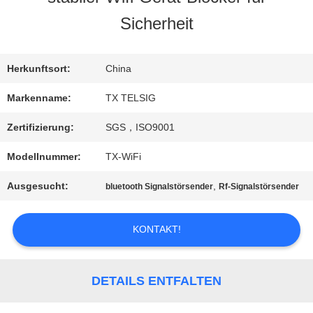
Sicherheit
QUALITÄTSKONTROLLE
Herkunftsort:
China
TRETEN
Markenname:
TX TELSIG
SIE
Zertifizierung:
SGS，ISO9001
MIT
Modellnummer:
TX-WiFi
UNS
Ausgesucht:
,
bluetooth Signalstörsender
Rf-Signalstörsender
IN
KONTAKT!
VERBINDUNG
DETAILS ENTFALTEN
NACHRICHTEN