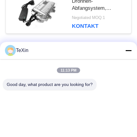
Drohnen-
Abfangsystem,
Außenwasserdichte
Negotiated MOQ:1
Ausrüstung
KONTAKT
TeXin
Beliebte Kategorien
Alle
11:13 PM
Drohnenstörsender-
Signalstörmodul
Modul
Good day, what product are you looking for?
FPV-Störmodul
Rf-Endverstärker
Breitbandendverstärker
Einrichtungenverstärker