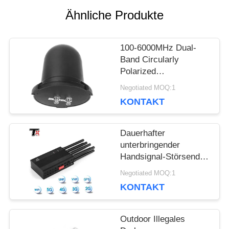
Ähnliche Produkte
BLOG
100-6000MHz Dual-
Band Circularly
FORDERN
Polarized
Omnidirectional
SIE EIN
Negotiated MOQ:1
Antenne, 360°
KONTAKT
wasserdichte Pilz-
ZITAT
Antenne Booster für
Drohnenüberwachung
Dauerhafter
und Gegenmaßnahmen
unterbringender
SITEMAP
Handsignal-Störsender
für Konferenzen und
Negotiated MOQ:1
Personenschutz
PRIVACY
KONTAKT
POLICY
Outdoor Illegales