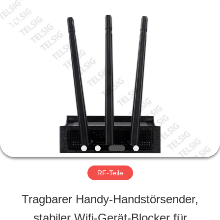
2026
Amplifier
module.
All
Rights
Reserved.
HAUS
PRODUKTE
ÜBER
UNS
RF-Teile
FABRIK-
Tragbarer Handy-Handstörsender,
AUSFLUG
stabiler Wifi-Gerät-Blocker für