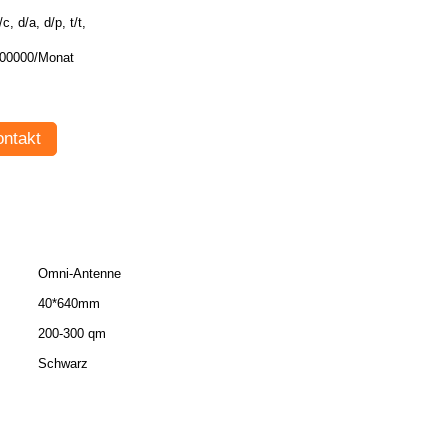
/c, d/a, d/p, t/t,
00000/Monat
ntakt
Omni-Antenne
40*640mm
200-300 qm
Schwarz