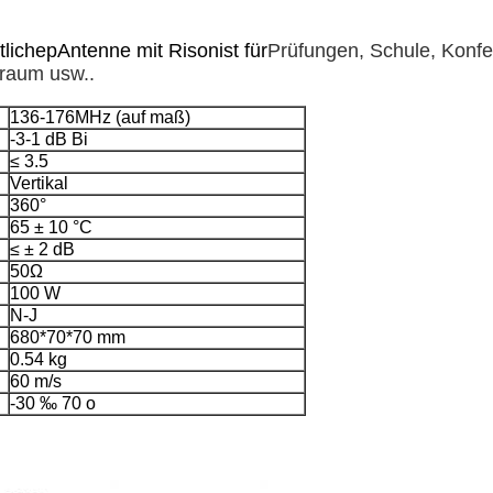
tliche
p
Antenne mit Rison
ist für
Prüfungen, Schule, Konfe
sraum usw.
.
136-176MHz (auf maß)
-3-1 dB Bi
≤ 3.5
Vertikal
360°
65 ± 10 °C
≤ ± 2 dB
50Ω
100 W
N-J
680*70*70 mm
0.54 kg
60 m/s
-30 ‰ 70 o