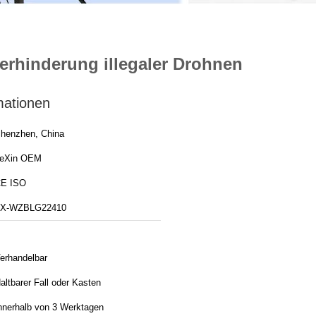
erhinderung illegaler Drohnen
mationen
henzhen, China
eXin OEM
E ISO
X-WZBLG22410
erhandelbar
altbarer Fall oder Kasten
nnerhalb von 3 Werktagen