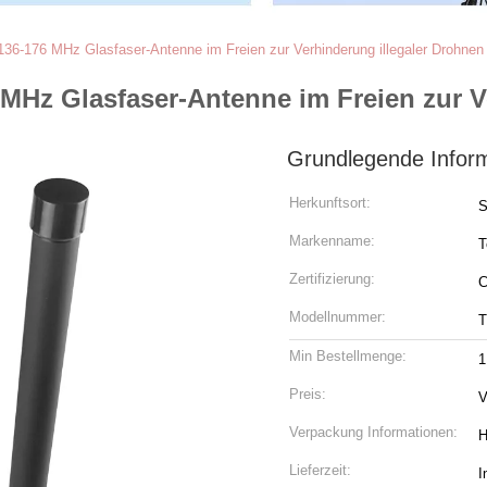
36-176 MHz Glasfaser-Antenne im Freien zur Verhinderung illegaler Drohnen
MHz Glasfaser-Antenne im Freien zur V
Grundlegende Infor
Herkunftsort:
S
Markenname:
T
Zertifizierung:
C
Modellnummer:
T
Min Bestellmenge:
1
Preis:
V
Verpackung Informationen:
H
Lieferzeit:
I