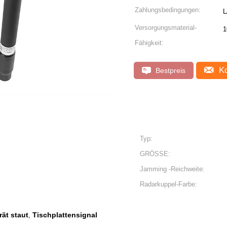
Zahlungsbedingungen:
L
Versorgungsmaterial-
1
Fähigkeit:
Ko
Bestpreis
Typ:
GRÖSSE:
Jamming -Reichweite:
Radarkuppel-Farbe:
ät staut
Tischplattensignal
,