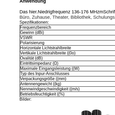
Anwendung
Das hier.
Niedrigfrequenz 136-176 MHz
m
Schrif
Büro, Zuhause, Theater, Bibliothek, Schulung
Spezifikationen:
Frequenzbereich
Gewinn (dBi)
VSWR
Polarisierung
Horizontale Lichtstrahlbreite
Vertikale Lichtstrahlbreite ((0o)
Ovalität (dB)
Eintrittsimpedanz (Ω)
Maximale Eingangsleistung ((W)
Typ des Inpur-Anschlusses
Verpackungsgröße ((mm)
Antennengewicht ((kg)
Nennwindgeschwindigkeit ((m/s)
Betriebsfeuchtigkeit ((%)
Bilder: