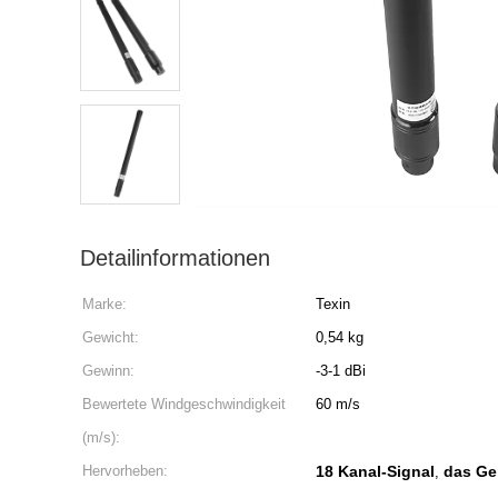
Detailinformationen
Marke:
Texin
Gewicht:
0,54 kg
Gewinn:
-3-1 dBi
Bewertete Windgeschwindigkeit
60 m/s
(m/s):
Hervorheben:
18 Kanal-Signal
das Ger
,