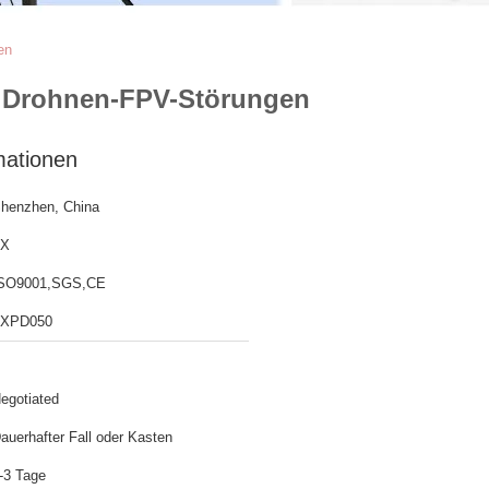
en
ür Drohnen-FPV-Störungen
mationen
henzhen, China
TX
SO9001,SGS,CE
XPD050
egotiated
auerhafter Fall oder Kasten
-3 Tage