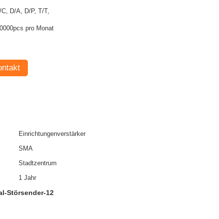
/C, D/A, D/P, T/T,
0000pcs pro Monat
ntakt
Einrichtungenverstärker
SMA
Stadtzentrum
1 Jahr
al-Störsender-12