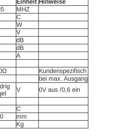
Einheit
Hinweise
85
MHZ
C
W
V
dB
dB
A
0Ω
Kundenspezifisch
bei max. Ausgang
drig
V
0V aus /0,6 ein
el
C
20
mm
Kg