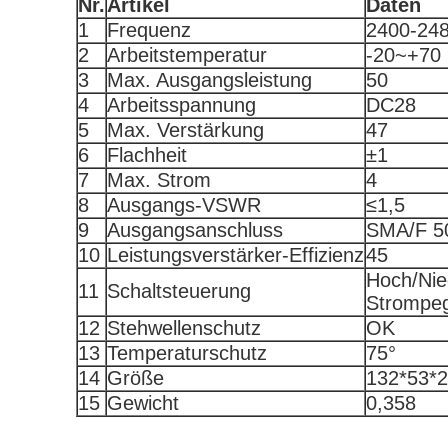
Nr.
Artikel
Daten
1
Frequenz
2400-24
2
Arbeitstemperatur
-20~+70
3
Max. Ausgangsleistung
50
4
Arbeitsspannung
DC28
5
Max. Verstärkung
47
6
Flachheit
±1
7
Max. Strom
4
8
Ausgangs-VSWR
≤1,5
9
Ausgangsanschluss
SMA/F 5
10
Leistungsverstärker-Effizienz
45
Hoch/Nie
11
Schaltsteuerung
Strompeg
12
Stehwellenschutz
OK
13
Temperaturschutz
75°
14
Größe
132*53*
15
Gewicht
0,358