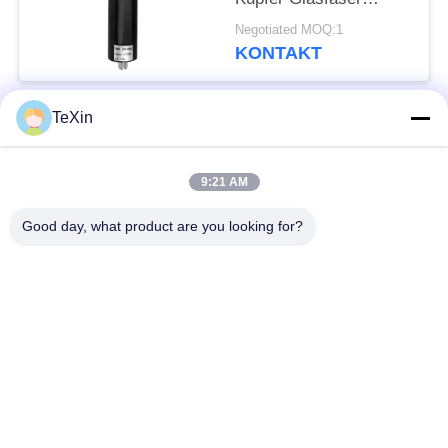
Antenne für Drohnen
Negotiated MOQ:1
Verteidigung
KONTAKT
TeXin
Beliebte Kategorien
Alle
9:21 AM
Drohnenstörsender-
Signalstörmodul
Modul
Good day, what product are you looking for?
FPV-Störmodul
Rf-Endverstärker
Breitbandendverstärker
Einrichtungenverstärker
Zwei-Wege-
Drohnen-
Verstärker
Signalstörgerät