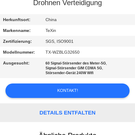
Drohnen Verteidigung
TRETEN
SIE
Herkunftsort:
China
MIT
Markenname:
TeXin
UNS
Zertifizierung:
SGS, ISO9001
IN
Modellnummer:
TX-WZBLG32650
VERBINDUNG
Ausgesucht:
,
60 Signal-Störsender des Meter-5G
,
Signal-Störsender G/M CDMA 5G
Störsender-Gerät 240W Wifi
NACHRICHTEN
KONTAKT!
BLOG
DETAILS ENTFALTEN
FORDERN
SIE EIN