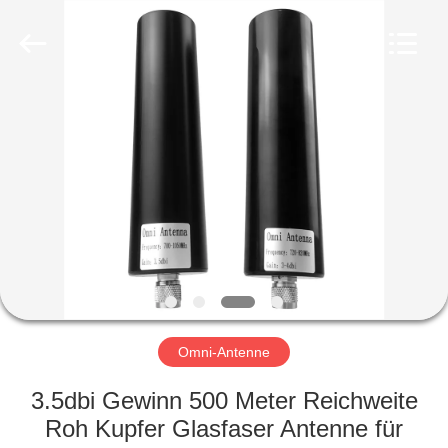
Amplifier
module.
All
Rights
Reserved.
HAUS
PRODUKTE
ÜBER
UNS
FABRIK-
AUSFLUG
Omni-Antenne
3.5dbi Gewinn 500 Meter Reichweite
QUALITÄTSKONTROLLE
Roh Kupfer Glasfaser Antenne für