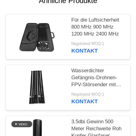
Ähnliche Produkte
ZITAT
Für die Luftsicherheit
SITEMAP
800 MHz 900 MHz
1200 MHz 2400 MHz
PRIVACY
Negotiated MOQ:1
POLICY
KONTAKT
Wasserdichter
Gefängnis-Drohnen-
FPV-Störsender mit
Hochleistungs-
Negotiated MOQ:1
Mehrbandsystem
KONTAKT
3.5dbi Gewinn 500
Meter Reichweite Roh
Kupfer Glasfaser