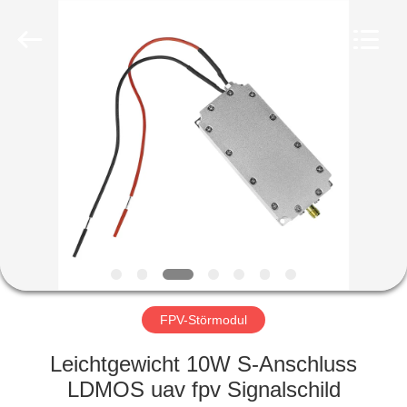
Amplifier
module.
All
Rights
Reserved.
HAUS
PRODUKTE
ÜBER
UNS
FABRIK-
AUSFLUG
FPV-Störmodul
Leichtgewicht 10W S-Anschluss
QUALITÄTSKONTROLLE
LDMOS uav fpv Signalschild