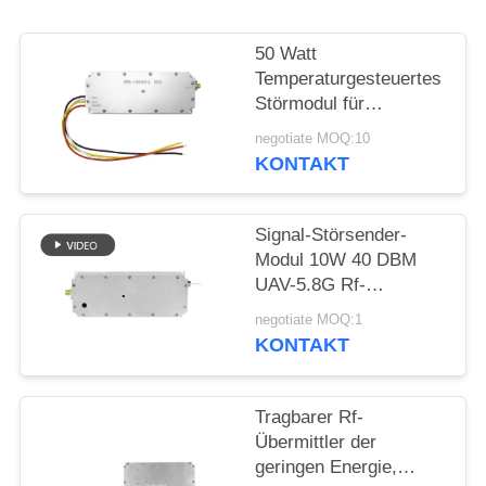
ZITAT
50 Watt
SITEMAP
Temperaturgesteuertes
Störmodul für
Drohnenverteidigung
PRIVACY
negotiate MOQ:10
Breitband 433MHZ
KONTAKT
POLICY
1.2G 2.4G 5.2G
Signal-Störsender-
Modul 10W 40 DBM
UAV-5.8G Rf-
Störsender-Modul
negotiate MOQ:1
fertigte besonders an
KONTAKT
Tragbarer Rf-
Übermittler der
geringen Energie,