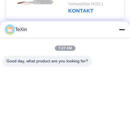
Langstreckenantibrummen-
Verhandelbar MOQ:1
HF-Verstärker-Modul
KONTAKT
TeXin
Beliebte Kategorien
Alle
7:27 AM
Drohnenstörsender-
Signalstörmodul
Modul
Good day, what product are you looking for?
FPV-Störmodul
Rf-Endverstärker
Breitbandendverstärker
Einrichtungenverstärker
Zwei-Wege-
Drohnen-
Verstärker
Signalstörgerät