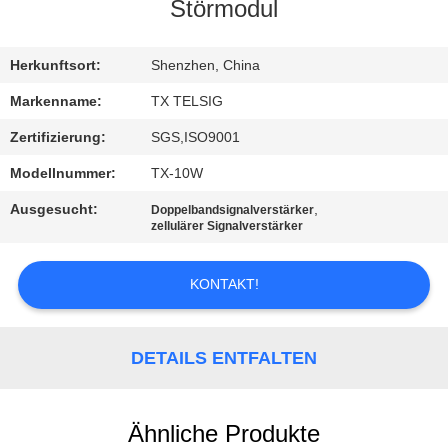
Störmodul
TRETEN
SIE
Herkunftsort:
Shenzhen, China
MIT
Markenname:
TX TELSIG
UNS
Zertifizierung:
SGS,ISO9001
IN
Modellnummer:
TX-10W
VERBINDUNG
Ausgesucht:
,
Doppelbandsignalverstärker
zellulärer Signalverstärker
NACHRICHTEN
KONTAKT!
BLOG
DETAILS ENTFALTEN
FORDERN
SIE EIN
Ähnliche Produkte