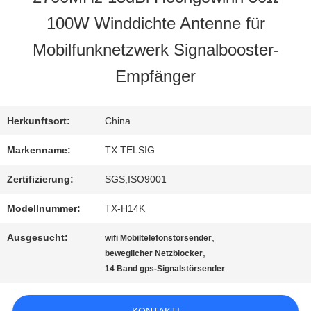
100W Winddichte Antenne für
QUALITÄTSKONTROLLE
Mobilfunknetzwerk Signalbooster-
Empfänger
TRETEN
SIE
Herkunftsort:
China
MIT
Markenname:
TX TELSIG
UNS
Zertifizierung:
SGS,ISO9001
IN
Modellnummer:
TX-H14K
Ausgesucht:
,
wifi Mobiltelefonstörsender
VERBINDUNG
,
beweglicher Netzblocker
14 Band gps-Signalstörsender
NACHRICHTEN