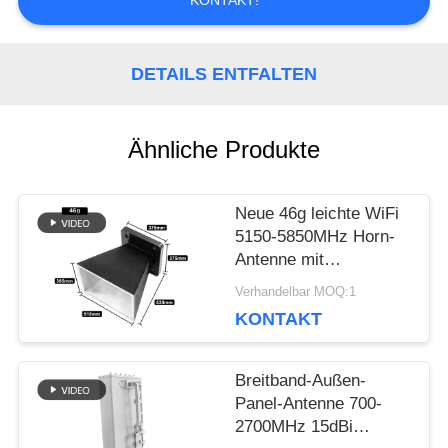
KONTAKT!
BLOG
DETAILS ENTFALTEN
FORDERN
Ähnliche Produkte
SIE EIN
ZITAT
Neue 46g leichte WiFi
5150-5850MHz Horn-
Antenne mit
matschwarzer
SITEMAP
Verhandelbar MOQ:1
Pulverbeschichtung
KONTAKT
PRIVACY
Breitband-Außen-
Panel-Antenne 700-
POLICY
2700MHz 15dBi