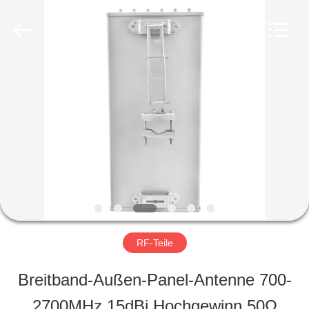
2026
Amplifier
module.
All
Rights
Reserved.
HAUS
PRODUKTE
ÜBER
UNS
RF-Teile
FABRIK-
Breitband-Außen-Panel-Antenne 700-
AUSFLUG
2700MHz 15dBi Hochgewinn 50Ω