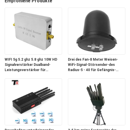
Empfohlene Produkte
TRETEN
SIE
MIT
UNS
IN
VERBINDUNG
WIFI 5g 5.2 ghz 5.8 ghz 10W HD
Drei des Fan-8 Meter Weisen-
Signalverstärker Dualband-
WiFi-Signal-Störsender-des
Leistungsverstärker für
Radius-5 - 40 für Gefängnis-
NACHRICHTEN
Drohnensignalverstärker
Innenraum
BLOG
FORDERN
SIE EIN