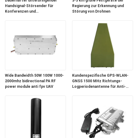
ZITAT
Dauerhafter unterbringender
3-5 km grüne Festgeräte der
Handsignal-Störsender für
Regierung zur Erkennung und
Konferenzen und
Störung von Drohnen
Personenschutz
SITEMAP
PRIVACY
POLICY
Wide Bandwidth 50W 100W 1000-
Kundenspezifische GPS-WLAN-
2000mhz bidirectional PA RF
GNSS 1500 MHz Richtungs-
power module anti fpv UAV
Logperiodenantenne für Anti-
Drohnen-Jammer