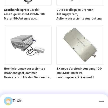
Großhandelspreis 3,5-dbi-
Outdoor Illegales Drohnen-
allseitige RF-GSM-CDMA 500
Abfangsystem,
Meter 5G-Antenne aus
Außenwasserdichte Ausrüstung
Rohkupferglasfaser
Hochleistungswasserdichtes
TX neue Version N Ausgang 100-
Drohnensignal jaammer
1000MHz 100W PA
Basisstation für den Gebrauch im
Leistungsverstärkermodul
Freien
TeXin