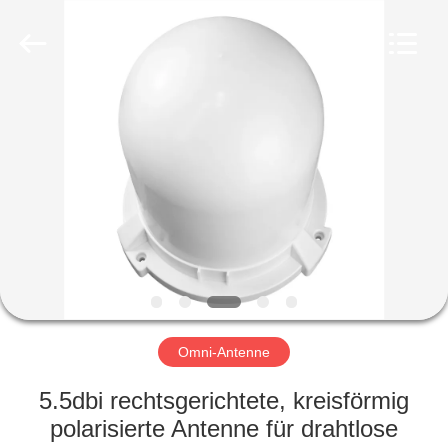
Amplifier
module.
All
Rights
Reserved.
HAUS
PRODUKTE
ÜBER
UNS
FABRIK-
AUSFLUG
Omni-Antenne
5.5dbi rechtsgerichtete, kreisförmig
QUALITÄTSKONTROLLE
polarisierte Antenne für drahtlose