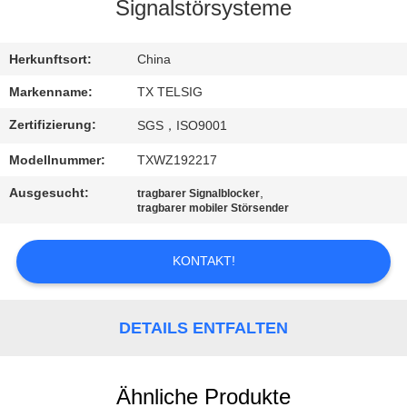
Signalstörsysteme
TRETEN
SIE
Herkunftsort:
China
MIT
Markenname:
TX TELSIG
UNS
Zertifizierung:
SGS，ISO9001
IN
Modellnummer:
TXWZ192217
VERBINDUNG
Ausgesucht:
,
tragbarer Signalblocker
tragbarer mobiler Störsender
NACHRICHTEN
KONTAKT!
BLOG
DETAILS ENTFALTEN
FORDERN
SIE EIN
Ähnliche Produkte