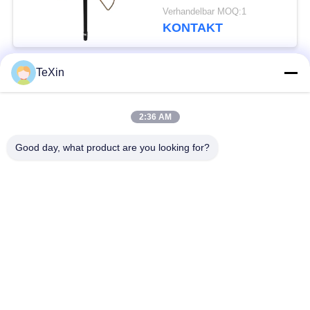
Klee-Antenne für das
Verhandelbar MOQ:1
Abhören von Drohnen
KONTAKT
im Freien
TeXin
Beliebte Kategorien
Alle
2:36 AM
Drohnenstörsender-
Signalstörmodul
Modul
Good day, what product are you looking for?
FPV-Störmodul
Rf-Endverstärker
Breitbandendverstärker
Einrichtungenverstärker
Zwei-Wege-
Drohnen-
Verstärker
Signalstörgerät