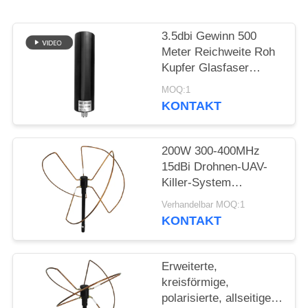
ZITAT
3.5dbi Gewinn 500
SITEMAP
Meter Reichweite Roh
Kupfer Glasfaser
Antenne für Drohnen
PRIVACY
MOQ:1
Verteidigung
KONTAKT
POLICY
200W 300-400MHz
15dBi Drohnen-UAV-
Killer-System
Kommunikations-
Verhandelbar MOQ:1
Fiberglas-Antenne
KONTAKT
Erweiterte,
kreisförmige,
polarisierte, allseitige